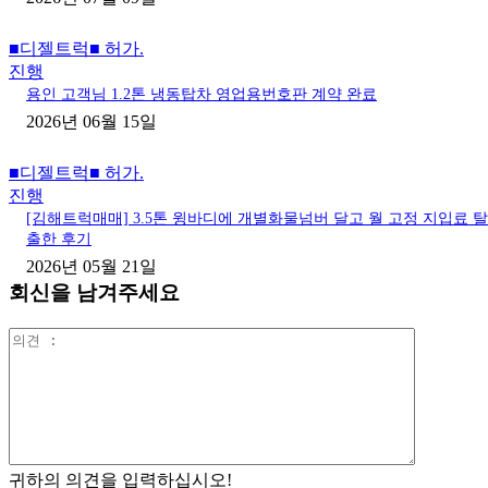
■디젤트럭■ 허가.
진행
용인 고객님 1.2톤 냉동탑차 영업용번호판 계약 완료
2026년 06월 15일
■디젤트럭■ 허가.
진행
[김해트럭매매] 3.5톤 윙바디에 개별화물넘버 달고 월 고정 지입료 탈
출한 후기
2026년 05월 21일
회신을 남겨주세요
의
견
:
귀하의 의견을 입력하십시오!