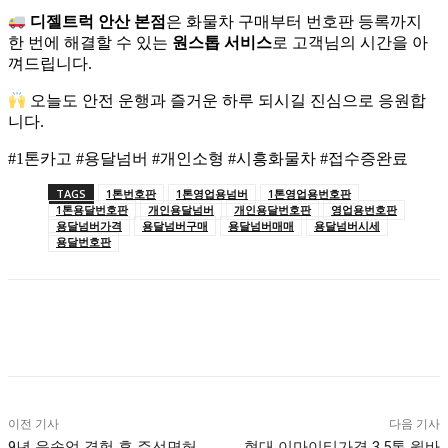
디젤트럭 안산 본점
은 화물차 구매부터 번호판 등록까지
한 번에 해결할 수 있는
원스톱 서비스
로 고객님의 시간을 아
껴드립니다.
오늘도 안전 운행과 즐거운 하루 되시길 진심으로 응원합
니다.
#1톤카고 #용달넘버 #개인소형 #시흥화물차 #접수증완료
TAGS
1톤번호판
1톤영업용넘버
1톤영업용번호판
1톤용달번호판
개인용달넘버
개인용달번호판
영업용번호판
용달넘버가격
용달넘버구매
용달넘버매매
용달넘버시세
용달번호판
이전 기사
다음 기사
9년 운송업 경험 후 주선면허
현대 이마이티가격 3.5톤 윙바