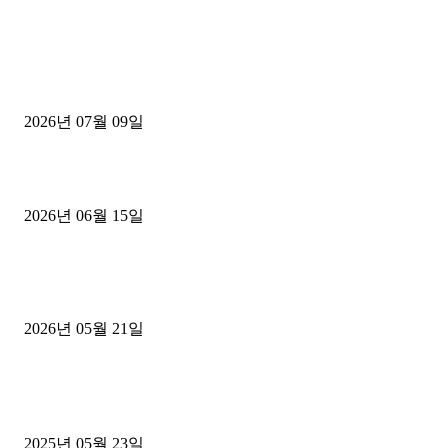
■디젤트럭■ 허가.진행
파주시 1.2톤 카고트럭 용달넘버 구매 완료! 접수까지 신속하게 진행
2026년 07월 09일
용인 고객님 1.2톤 냉동탑차 영업용번호판 계약 완료
2026년 06월 15일
[김해트럭매매] 3.5톤 윙바디에 개별화물넘버 달고 월 고정 지입료 
후기
2026년 05월 21일
■트럭기사■ 인생.극장
중고트럭매매 유튜브로 실버버튼? 디젤트럭이 해냈습니다 (감동 실화
2025년 05월 23일