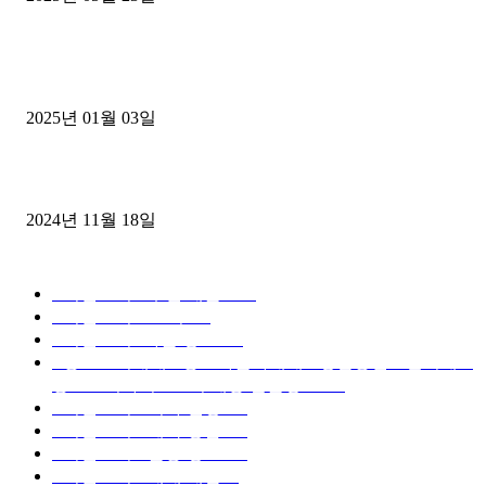
1톤운송업 콜바리 4년동안 하시다가 1톤화물차+영업용넘버가격비교
젤트럭으로 정리!
2025년 01월 03일
윙바디 3.5톤트럭+화물개별넘버 동시계약손님, 지입정리 인터뷰
2024년 11월 18일
디젤트럭 카테고리
■디젤트럭■ 추천.매물
1168
■디젤트럭스토리
428
■디젤트럭■화물.정보
188
■중고트럭매매 ■중고화물차매매 ■영업용번호판시세 ■
중고트럭가격 ■소식 제공 알뜰정보
149
■디젤트럭■ 허가.진행
128
■디젤트럭■ 계약.상담
126
■디젤트럭■ 운송.정보
121
■디젤트럭■ 매매.매입
69