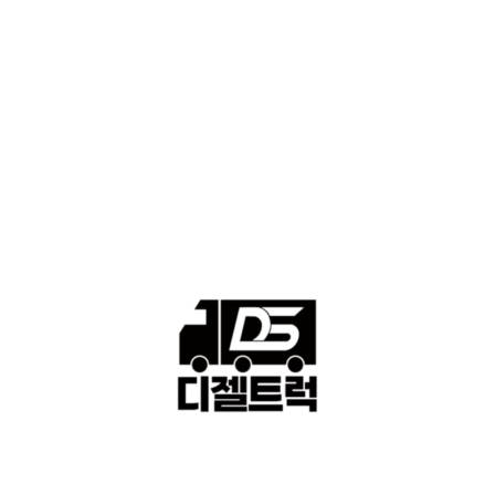
■중고트럭매매 ■중고화물차매매 ■영업용번호판시세 ■중고트럭가
격 ■소식 제공 알뜰정보
149
■디젤트럭■ 허가.진행
128
■디젤트럭■ 계약.상담
126
■디젤트럭■ 운송.정보
121
■디젤트럭■ 매매.매입
69
회사소개