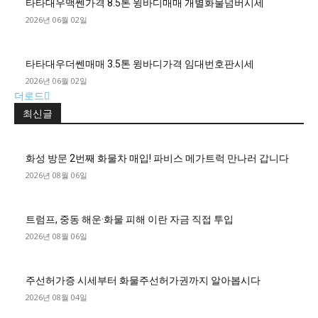
타타대우맥쎈가격 8.5톤 윙바디매매 개별화물넘버시세
2026년 06월 02일
타타대우더쎈매매 3.5톤 윙바디가격 임대번호판시세
2026년 06월 02일
더로드
최신글
화성 방문 2번째 화물차 매입! 파비스 메가트럭 만나러 갑니다
2026년 08월 06일
트럼프, 중동 해운·화물 피해 이란 자금 직접 투입
2026년 08월 06일
주선허가증 시세부터 화물주선허가권까지 알아봅시다
2026년 08월 04일