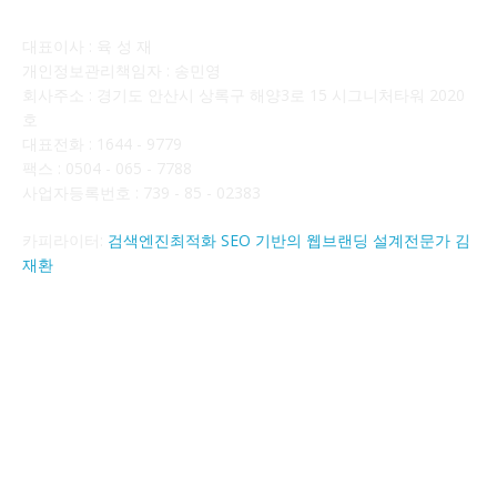
대표이사 : 육 성 재
개인정보관리책임자 : 송민영
회사주소 : 경기도 안산시 상록구 해양3로 15 시그니처타워 2020
호
대표전화 : 1644 - 9779
팩스 : 0504 - 065 - 7788
사업자등록번호 : 739 - 85 - 02383
카피라이터:
검색엔진최적화 SEO 기반의 웹브랜딩 설계전문가 김
재환
FOLLOW US