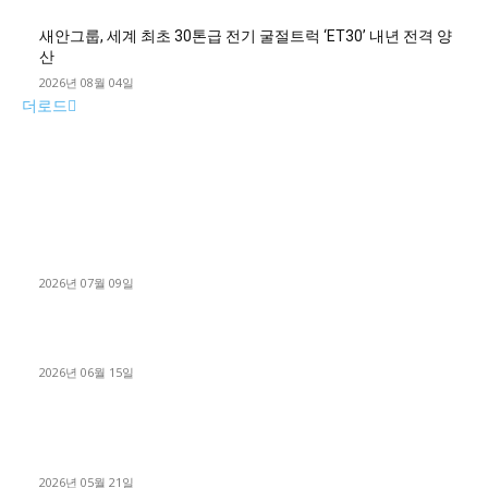
새안그룹, 세계 최초 30톤급 전기 굴절트럭 ‘ET30’ 내년 전격 양
산
2026년 08월 04일
더로드
■디젤트럭■ 허가.진행
파주시 1.2톤 카고트럭 용달넘버 구매 완료! 접수까지 신속하게
진행
2026년 07월 09일
용인 고객님 1.2톤 냉동탑차 영업용번호판 계약 완료
2026년 06월 15일
[김해트럭매매] 3.5톤 윙바디에 개별화물넘버 달고 월 고정 지입
료 탈출한 후기
2026년 05월 21일