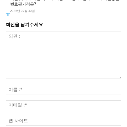
번호판가격은?
2026년 07월 30일
회신을 남겨주세요
의
견
이
:
름
:*
이
메
일
웹
:*
사