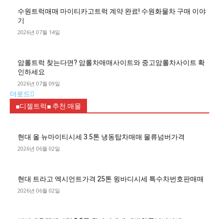
수원트럭매매 마이티카고트럭 계약 완료! 수원화물차 구매 이야
기
2026년 07월 14일
암롤트럭 찾는다면? 암롤차매매사이트와 중고암롤차사이트 확
인하세요
2026년 07월 09일
더로드
■디젤트럭■ 추천.매물
현대 올 뉴마이티시세 3.5톤 냉동탑차매매 물류넘버가격
2026년 06월 02일
현대 트라고 엑시언트가격 25톤 윙바디시세 특수차번호판매매
2026년 06월 02일