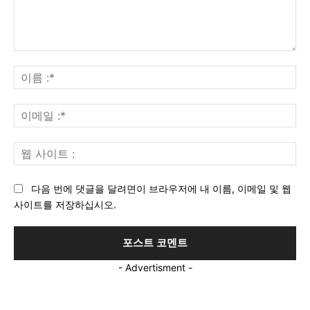
의
견
이
:
름
:*
이
메
일
웹
:*
사
이
다음 번에 댓글을 달려면이 브라우저에 내 이름, 이메일 및 웹
트
사이트를 저장하십시오.
:
- Advertisment -