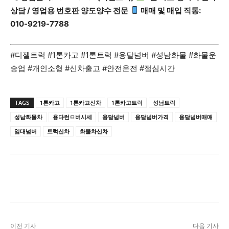
상담 / 영업용 번호판 양도양수 전문
매매 및 매입 직통:
010-9219-7788
#디젤트럭 #1톤카고 #1톤트럭 #용달넘버 #성남화물 #화물운
송업 #개인소형 #신차출고 #안전운전 #점심시간
TAGS
1톤카고
1톤카고신차
1톤카고트럭
성남트럭
성남화물차
용다런ㅁ버시세
용달넘버
용달넘버가격
용달넘버매매
임대넘버
트럭신차
화물차신차
이전 기사
다음 기사