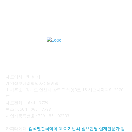
■디젤트럭■ 매매.매입
69
회사소개
대표이사 : 육 성 재
개인정보관리책임자 : 송민영
회사주소 : 경기도 안산시 상록구 해양3로 15 시그니처타워 2020
호
대표전화 : 1644 - 9779
팩스 : 0504 - 065 - 7788
사업자등록번호 : 739 - 85 - 02383
카피라이터:
검색엔진최적화 SEO 기반의 웹브랜딩 설계전문가 김