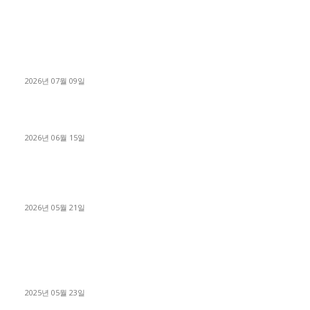
■디젤트럭■ 허가.진행
파주시 1.2톤 카고트럭 용달넘버 구매 완료! 접수까지 신속하게
진행
2026년 07월 09일
용인 고객님 1.2톤 냉동탑차 영업용번호판 계약 완료
2026년 06월 15일
[김해트럭매매] 3.5톤 윙바디에 개별화물넘버 달고 월 고정 지입
료 탈출한 후기
2026년 05월 21일
■트럭기사■ 인생.극장
중고트럭매매 유튜브로 실버버튼? 디젤트럭이 해냈습니다 (감동
실화)
2025년 05월 23일