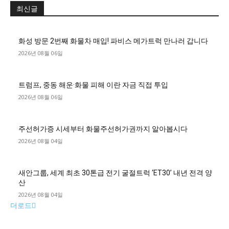
최신글
화성 방문 2번째 화물차 매입! 파비스 메가트럭 만나러 갑니다
2026년 08월 06일
트럼프, 중동 해운·화물 피해 이란 자금 직접 투입
2026년 08월 06일
주선허가증 시세부터 화물주선허가권까지 알아봅시다
2026년 08월 04일
새안그룹, 세계 최초 30톤급 전기 굴절트럭 ‘ET30’ 내년 전격 양
산
2026년 08월 04일
더로드