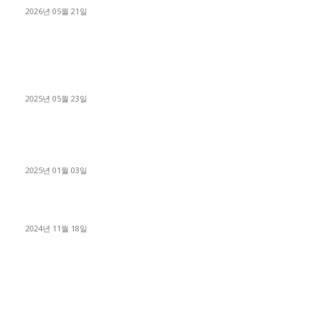
2026년 05월 21일
■트럭기사■ 인생.극장
중고트럭매매 유튜브로 실버버튼? 디젤트럭이 해냈습니다 (감동
실화)
2025년 05월 23일
1톤운송업 콜바리 4년동안 하시다가 1톤화물차+영업용넘버가
격비교후 디젤트럭으로 정리!
2025년 01월 03일
윙바디 3.5톤트럭+화물개별넘버 동시계약손님, 지입정리 인터뷰
2024년 11월 18일
디젤트럭 카테고리
■디젤트럭■ 추천.매물
1168
■디젤트럭스토리
428