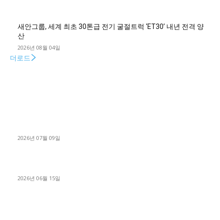
새안그룹, 세계 최초 30톤급 전기 굴절트럭 ‘ET30’ 내년 전격 양
산
2026년 08월 04일
더로드
■디젤트럭■ 허가.진행
파주시 1.2톤 카고트럭 용달넘버 구매 완료! 접수까지 신속하게
진행
2026년 07월 09일
용인 고객님 1.2톤 냉동탑차 영업용번호판 계약 완료
2026년 06월 15일
[김해트럭매매] 3.5톤 윙바디에 개별화물넘버 달고 월 고정 지입
료 탈출한 후기