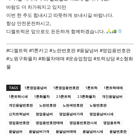
바람도 더 차가워지고 있지만
이번 한 주도 힘내시고 따뜻하게 보내시길 바랍니다.
항상 안전운전하시고,
디젤트럭은 앞으로도 든든하게 함께하겠습니다.
#디젤트럭 #1톤카고 #노란번호판 #용달넘버 #영업용번호판
#노원구화물차 #화물차매매 #운송업창업 #트럭상담 #소형화
물
TAGS
1톤영업용넘버
1톤영업용번호판
1톤트럭
1톤트럭매매
1톤트럭시세
1톤화물차
2.5톤트럭
2.5톤화물차
개인용달넘버
개인용달번호판
노란번호판
노란색번호판
노랑번호판
신차트럭넘버
영업용넘버
영업용넘버가격
영업용넘버시세
영업용번호판
영업용번호판매매
영업용번호판시세
영업용트럭
용달넘버
용달넘버가격
용달넘버매매
용달넘버시세
용달번호판