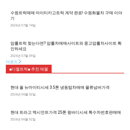
수원트럭매매 마이티카고트럭 계약 완료! 수원화물차 구매 이야
기
2026년 07월 14일
암롤트럭 찾는다면? 암롤차매매사이트와 중고암롤차사이트 확
인하세요
2026년 07월 09일
더로드
■디젤트럭■ 추천.매물
현대 올 뉴마이티시세 3.5톤 냉동탑차매매 물류넘버가격
2026년 06월 02일
현대 트라고 엑시언트가격 25톤 윙바디시세 특수차번호판매매
2026년 06월 02일