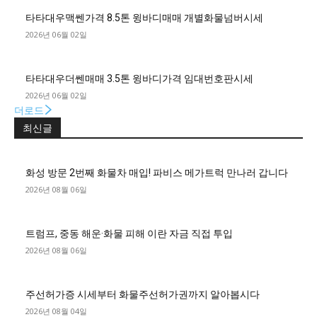
타타대우맥쎈가격 8.5톤 윙바디매매 개별화물넘버시세
2026년 06월 02일
타타대우더쎈매매 3.5톤 윙바디가격 임대번호판시세
2026년 06월 02일
더로드
최신글
화성 방문 2번째 화물차 매입! 파비스 메가트럭 만나러 갑니다
2026년 08월 06일
트럼프, 중동 해운·화물 피해 이란 자금 직접 투입
2026년 08월 06일
주선허가증 시세부터 화물주선허가권까지 알아봅시다
2026년 08월 04일