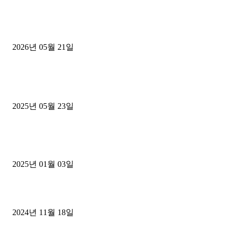
[김해트럭매매] 3.5톤 윙바디에 개별화물넘버 달고 월 고정 지입료 
후기
2026년 05월 21일
■트럭기사■ 인생.극장
중고트럭매매 유튜브로 실버버튼? 디젤트럭이 해냈습니다 (감동 실화
2025년 05월 23일
1톤운송업 콜바리 4년동안 하시다가 1톤화물차+영업용넘버가격비교
젤트럭으로 정리!
2025년 01월 03일
윙바디 3.5톤트럭+화물개별넘버 동시계약손님, 지입정리 인터뷰
2024년 11월 18일
디젤트럭 카테고리