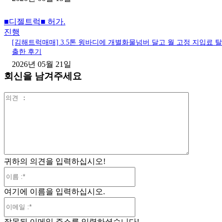
■디젤트럭■ 허가.
진행
[김해트럭매매] 3.5톤 윙바디에 개별화물넘버 달고 월 고정 지입료 탈
출한 후기
2026년 05월 21일
회신을 남겨주세요
의
견
:
귀하의 의견을 입력하십시오!
이
름
여기에 이름을 입력하십시오.
:*
이
메
잘못된 이메일 주소를 입력하셨습니다!