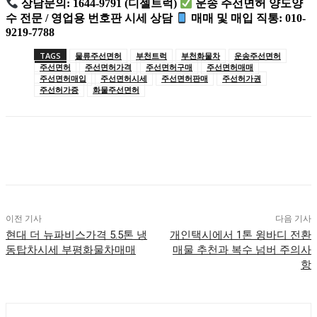
상담문의: 1644-9791 (디젤트럭)
운송 주선면허 양도양
수 전문 / 영업용 번호판 시세 상담
매매 및 매입 직통: 010-
9219-7788
TAGS
물류주선면허
부천트럭
부천화물차
운송주선면허
주선면허
주선면허가격
주선면허구매
주선면허매매
주선면허매입
주선면허시세
주선면허판매
주선허가권
주선허가증
화물주선면허
이전 기사
다음 기사
현대 더 뉴파비스가격 5.5톤 냉
개인택시에서 1톤 윙바디 전환
동탑차시세 부평화물차매매
매물 추천과 복수 넘버 주의사
항