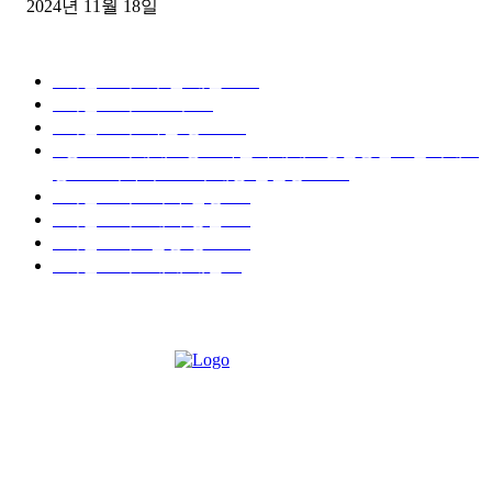
2024년 11월 18일
디젤트럭 카테고리
■디젤트럭■ 추천.매물
1168
■디젤트럭스토리
428
■디젤트럭■화물.정보
188
■중고트럭매매 ■중고화물차매매 ■영업용번호판시세 ■
중고트럭가격 ■소식 제공 알뜰정보
149
■디젤트럭■ 허가.진행
128
■디젤트럭■ 계약.상담
126
■디젤트럭■ 운송.정보
121
■디젤트럭■ 매매.매입
69