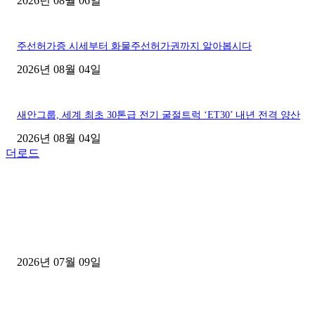
2026년 08월 06일
주선허가증 시세부터 화물주선허가권까지 알아봅시다
2026년 08월 04일
새안그룹, 세계 최초 30톤급 전기 굴절트럭 ‘ET30’ 내년 전격 양산
2026년 08월 04일
더로드
■디젤트럭■ 허가.진행
파주시 1.2톤 카고트럭 용달넘버 구매 완료! 접수까지 신속하게 진행
2026년 07월 09일
용인 고객님 1.2톤 냉동탑차 영업용번호판 계약 완료