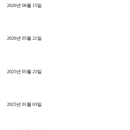
2026년 06월 15일
[김해트럭매매] 3.5톤 윙바디에 개별화물넘버 달고 월 고정 지입료 
후기
2026년 05월 21일
■트럭기사■ 인생.극장
중고트럭매매 유튜브로 실버버튼? 디젤트럭이 해냈습니다 (감동 실화
2025년 05월 23일
1톤운송업 콜바리 4년동안 하시다가 1톤화물차+영업용넘버가격비교
젤트럭으로 정리!
2025년 01월 03일
윙바디 3.5톤트럭+화물개별넘버 동시계약손님, 지입정리 인터뷰