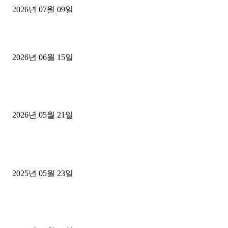
2026년 07월 09일
용인 고객님 1.2톤 냉동탑차 영업용번호판 계약 완료
2026년 06월 15일
[김해트럭매매] 3.5톤 윙바디에 개별화물넘버 달고 월 고정 지입료 
후기
2026년 05월 21일
■트럭기사■ 인생.극장
중고트럭매매 유튜브로 실버버튼? 디젤트럭이 해냈습니다 (감동 실화
2025년 05월 23일
1톤운송업 콜바리 4년동안 하시다가 1톤화물차+영업용넘버가격비교
젤트럭으로 정리!