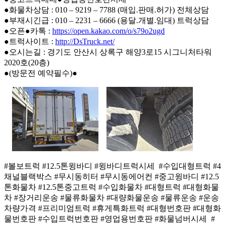
●화물차상담 : 010 – 9219 – 7788 (매입.판매.허가) 전체상담
●부재시긴급 : 010 – 2231 – 6666 (용달.개별.임대) 트럭상담
●오픈●카톡 :
https://open.kakao.com/o/s79o2ugd
●트럭사이트 :
http://DsTruck.net/
●오시는길 : 경기도 안산시 상록구 해양3로15 시그니처타워
2020호(20층)
●(방문전 예약필수)●
#볼보트럭 #12.5톤윙바디 #윙바디트럭시세 #수입대형트럭 #4
채널블랙박스 #무시동히터 #무시동에어컨 #중고윙바디 #12.5
톤화물차 #12.5톤중고트럭 #수입화물차 #대형트럭 #대형화물
차 #장거리운송 #물류화물차 #대량화물운송 #물류운송 #운송
차량가격 #프리미엄트럭 #휴게특화트럭 #대형번호판 #대형화
물번호판 #수입트럭번호판 #영업용번호판 #화물넘버시세 #