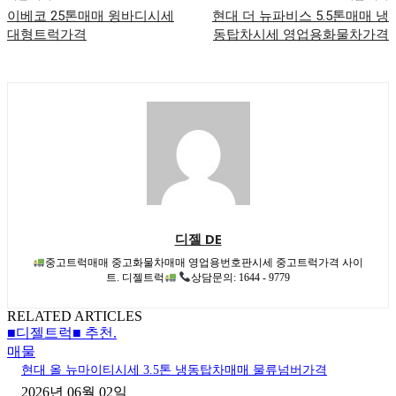
이베코 25톤매매 윙바디시세
현대 더 뉴파비스 5.5톤매매 냉
대형트럭가격
동탑차시세 영업용화물차가격
디젤 DE
중고트럭매매 중고화물차매매 영업용번호판시세 중고트럭가격 사이
트. 디젤트럭
상담문의: 1644 - 9779
RELATED ARTICLES
■디젤트럭■ 추천.
매물
현대 올 뉴마이티시세 3.5톤 냉동탑차매매 물류넘버가격
2026년 06월 02일