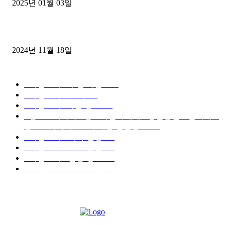
2025년 01월 03일
윙바디 3.5톤트럭+화물개별넘버 동시계약손님, 지입정리 인터뷰
2024년 11월 18일
디젤트럭 카테고리
■디젤트럭■ 추천.매물
1168
■디젤트럭스토리
428
■디젤트럭■화물.정보
188
■중고트럭매매 ■중고화물차매매 ■영업용번호판시세 ■
중고트럭가격 ■소식 제공 알뜰정보
149
■디젤트럭■ 허가.진행
128
■디젤트럭■ 계약.상담
126
■디젤트럭■ 운송.정보
121
■디젤트럭■ 매매.매입
69