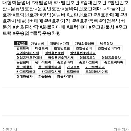
대형화물넘버 #개별넘버 #개별번호판 #임대번호판 #법인번호
판 #물류번호판 #운송번호판 #윙바디번호판매매 #화물차번
호판 #트럭번호판 #영업용넘버 #노란번호판 #번호판매매 #번
호판시세 #넘버매매 #번호판가격 #번호판등록 #영업용넘버
문의 #번호판상담 #화물차매매 #트럭매매 #중고화물차 #중고
트럭 #운송업 #물류운송차량
TAGS
개별넘버
개별넘버가격
개별화물넘버
냉동탑차
덤프트럭
디젤트럭
법인번호판
영업용넘버
영업용넘버가격
영업용넘버시세
영업용번호판
영업용번호판가격
영업용번호판매매
영업용번호판시세
영업용트럭
영업용화물차
용달넘버
윙바디트럭
중고윙바디
중고카고트럭
중고트럭매매
중고화물차
중고화물차매매
카고트럭
카고트럭가격
카고트럭매매
카고트럭시세
트럭매매
트럭매매사이트
현대화물차
화물운송
화물차매매
이전 기사
다음 기사