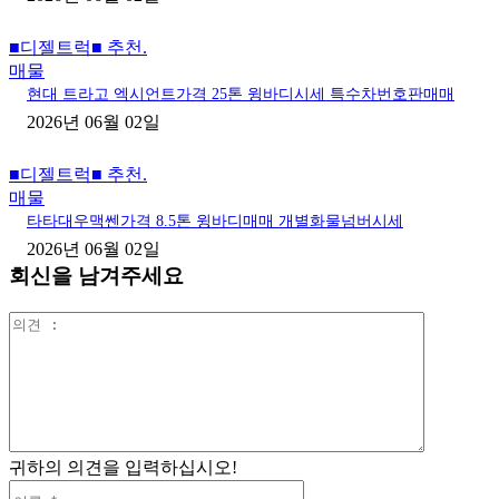
■디젤트럭■ 추천.
매물
현대 트라고 엑시언트가격 25톤 윙바디시세 특수차번호판매매
2026년 06월 02일
■디젤트럭■ 추천.
매물
타타대우맥쎈가격 8.5톤 윙바디매매 개별화물넘버시세
2026년 06월 02일
회신을 남겨주세요
의
견
:
귀하의 의견을 입력하십시오!
이