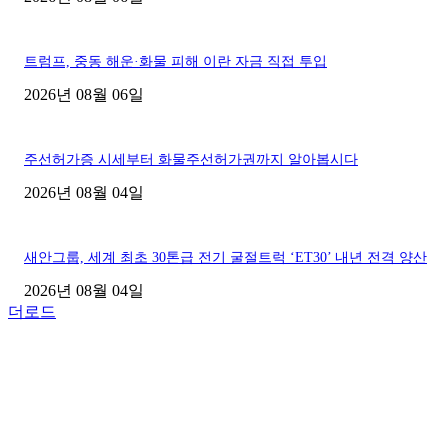
트럼프, 중동 해운·화물 피해 이란 자금 직접 투입
2026년 08월 06일
주선허가증 시세부터 화물주선허가권까지 알아봅시다
2026년 08월 04일
새안그룹, 세계 최초 30톤급 전기 굴절트럭 ‘ET30’ 내년 전격 양산
2026년 08월 04일
더로드
■디젤트럭■ 허가.진행
파주시 1.2톤 카고트럭 용달넘버 구매 완료! 접수까지 신속하게 진행