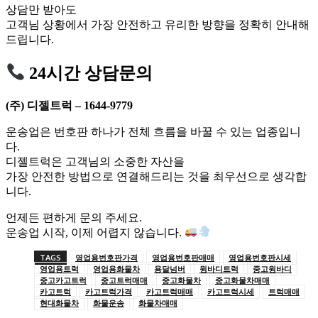
상담만 받아도
고객님 상황에서 가장 안전하고 유리한 방향을 정확히 안내해
드립니다.
24시간 상담문의
(주) 디젤트럭 – 1644-9779
운송업은 번호판 하나가 전체 흐름을 바꿀 수 있는 업종입니
다.
디젤트럭은 고객님의 소중한 자산을
가장 안전한 방법으로 연결해드리는 것을 최우선으로 생각합
니다.
언제든 편하게 문의 주세요.
운송업 시작, 이제 어렵지 않습니다.
TAGS
영업용번호판가격
영업용번호판매매
영업용번호판시세
영업용트럭
영업용화물차
용달넘버
윙바디트럭
중고윙바디
중고카고트럭
중고트럭매매
중고화물차
중고화물차매매
카고트럭
카고트럭가격
카고트럭매매
카고트럭시세
트럭매매
현대화물차
화물운송
화물차매매