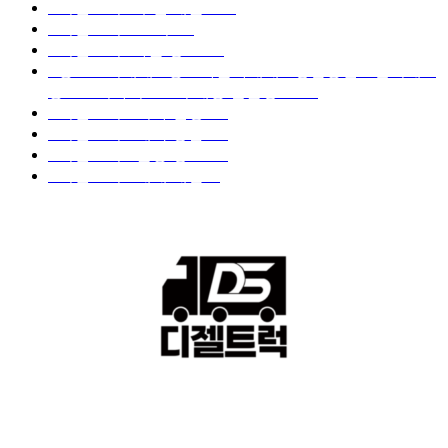
■디젤트럭■ 추천.매물
1168
■디젤트럭스토리
428
■디젤트럭■화물.정보
188
■중고트럭매매 ■중고화물차매매 ■영업용번호판시세 ■
중고트럭가격 ■소식 제공 알뜰정보
149
■디젤트럭■ 허가.진행
128
■디젤트럭■ 계약.상담
126
■디젤트럭■ 운송.정보
121
■디젤트럭■ 매매.매입
69
회사소개