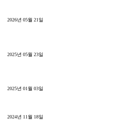
[김해트럭매매] 3.5톤 윙바디에 개별화물넘버 달고 월 고정 지입료 
후기
2026년 05월 21일
■트럭기사■ 인생.극장
중고트럭매매 유튜브로 실버버튼? 디젤트럭이 해냈습니다 (감동 실화
2025년 05월 23일
1톤운송업 콜바리 4년동안 하시다가 1톤화물차+영업용넘버가격비교
젤트럭으로 정리!
2025년 01월 03일
윙바디 3.5톤트럭+화물개별넘버 동시계약손님, 지입정리 인터뷰
2024년 11월 18일
디젤트럭 카테고리