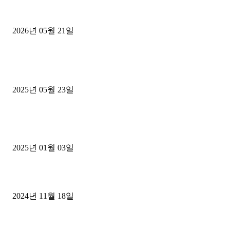
[김해트럭매매] 3.5톤 윙바디에 개별화물넘버 달고 월 고정 지입료 
후기
2026년 05월 21일
■트럭기사■ 인생.극장
중고트럭매매 유튜브로 실버버튼? 디젤트럭이 해냈습니다 (감동 실화
2025년 05월 23일
1톤운송업 콜바리 4년동안 하시다가 1톤화물차+영업용넘버가격비교
젤트럭으로 정리!
2025년 01월 03일
윙바디 3.5톤트럭+화물개별넘버 동시계약손님, 지입정리 인터뷰
2024년 11월 18일
디젤트럭 카테고리