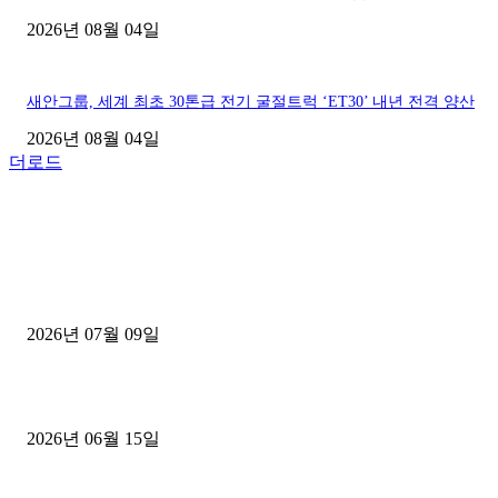
2026년 08월 04일
새안그룹, 세계 최초 30톤급 전기 굴절트럭 ‘ET30’ 내년 전격 양산
2026년 08월 04일
더로드
■디젤트럭■ 허가.진행
파주시 1.2톤 카고트럭 용달넘버 구매 완료! 접수까지 신속하게 진행
2026년 07월 09일
용인 고객님 1.2톤 냉동탑차 영업용번호판 계약 완료
2026년 06월 15일