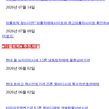
2026년 07월 14일
암롤트럭 찾는다면? 암롤차매매사이트와 중고암롤차사이트 확인하
2026년 07월 09일
더로드
■디젤트럭■ 추천.매물
현대 올 뉴마이티시세 3.5톤 냉동탑차매매 물류넘버가격
2026년 06월 02일
현대 트라고 엑시언트가격 25톤 윙바디시세 특수차번호판매매
2026년 06월 02일
타타대우맥쎈가격 8.5톤 윙바디매매 개별화물넘버시세