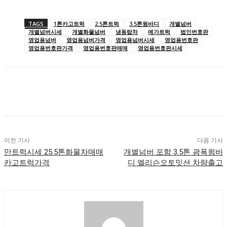
TAGS
1톤카고트럭
2.5톤트럭
3.5톤윙바디
개별넘버
개별넘버시세
개별화물넘버
냉동탑차
메가트럭
법인번호판
영업용넘버
영업용넘버가격
영업용넘버시세
영업용번호판
영업용번호판가격
영업용번호판매매
영업용번호판시세
이전 기사
다음 기사
만트럭시세 25.5톤화물차매매
개별넘버 포함 3.5톤 광폭윙바
카고트럭가격
디 엘리슨오토밋션 차량출고