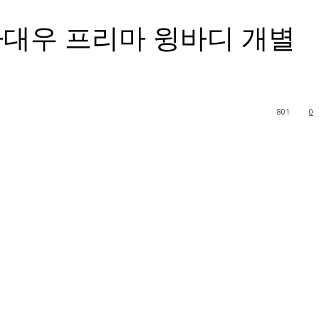
타대우 프리마 윙바디 개별
801
0