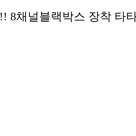
!! 8채널블랙박스 장착 타