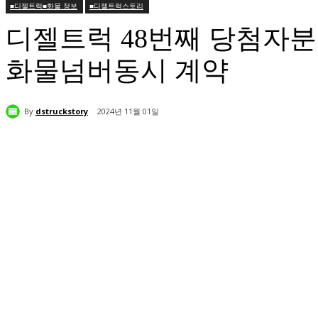
■디젤트럭■화물.정보
■디젤트럭스토리
디젤트럭 48번째 당첨자분
화물넘버동시 계약
By
dstruckstory
2024년 11월 01일
공유하다