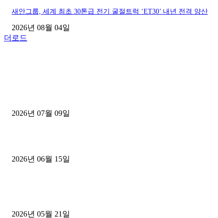
새안그룹, 세계 최초 30톤급 전기 굴절트럭 ‘ET30’ 내년 전격 양산
2026년 08월 04일
더로드
■디젤트럭■ 허가.진행
파주시 1.2톤 카고트럭 용달넘버 구매 완료! 접수까지 신속하게 진행
2026년 07월 09일
용인 고객님 1.2톤 냉동탑차 영업용번호판 계약 완료
2026년 06월 15일
[김해트럭매매] 3.5톤 윙바디에 개별화물넘버 달고 월 고정 지입료 
후기
2026년 05월 21일