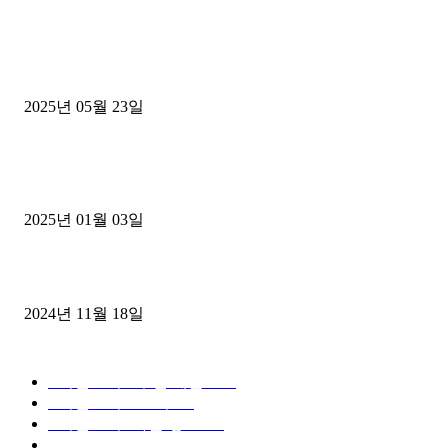
■트럭기사■ 인생.극장
중고트럭매매 유튜브로 실버버튼? 디젤트럭이 해냈습니다 (감동 실화
2025년 05월 23일
1톤운송업 콜바리 4년동안 하시다가 1톤화물차+영업용넘버가격비교
젤트럭으로 정리!
2025년 01월 03일
윙바디 3.5톤트럭+화물개별넘버 동시계약손님, 지입정리 인터뷰
2024년 11월 18일
디젤트럭 카테고리
■디젤트럭■ 추천.매물
1168
■디젤트럭스토리
428
■디젤트럭■화물.정보
188
■중고트럭매매 ■중고화물차매매 ■영업용번호판시세 ■