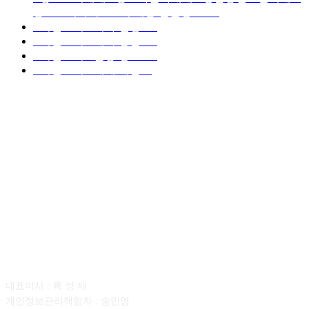
중고트럭가격 ■소식 제공 알뜰정보
149
■디젤트럭■ 허가.진행
128
■디젤트럭■ 계약.상담
126
■디젤트럭■ 운송.정보
121
■디젤트럭■ 매매.매입
69
회사소개
대표이사 : 육 성 재
개인정보관리책임자 : 송민영