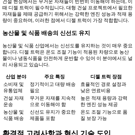
건설 현장에서는 무거운 자재들이 빈번히 이동해야 하는데, 이
때 디젤 트럭이 필수적입니다. 대형 건설 프로젝트에서 필요한
자재들을 제때 공급하기 위해서는 강력한 엔진 성능과 적재 용
량이 중요하며, 이러한 점에서 디젤 트럭이 가장 적합합니다.
농산물 및 식품 배송의 신선도 유지
농산물 및 식품 산업에서는 신선도를 유지하는 것이 매우 중요
합니다. 디젤 트럭은 온도 조절 기능이 적용된 차량으로 농산
물이나 냉동식품을 안전하게 운반할 수 있어 이 분야에서도 널
리 사용되고 있습니다.
산업 분야
주요 특징
디젤 트럭 장점
소비재 및
정기적이고 대량 배송
효율적인 경로 설정과
유통업체
필요
낮은 연료비용
건설 자재
무거운 자재를 지속적
높은 적재 용량과 강력
운송
으로 이동해야 함
한 엔진 성능 제공
농산물 및
신선도 유지가 중요한
온도 조절 기능으로 품
식품 배송
제품들 포함
질 보장 가능
환경적 고려사항과 혁신 기술 도입