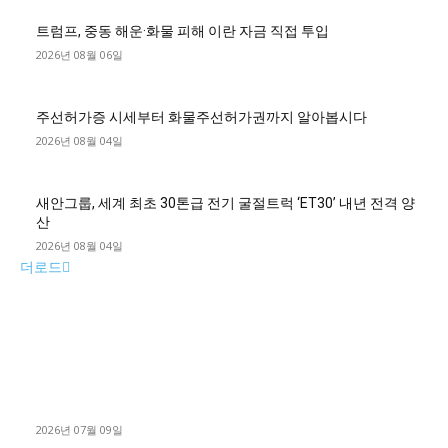
트럼프, 중동 해운·화물 피해 이란 자금 직접 투입
2026년 08월 06일
주선허가증 시세부터 화물주선허가권까지 알아봅시다
2026년 08월 04일
새안그룹, 세계 최초 30톤급 전기 굴절트럭 ‘ET30’ 내년 전격 양
산
2026년 08월 04일
더로드
■디젤트럭■ 허가.진행
파주시 1.2톤 카고트럭 용달넘버 구매 완료! 접수까지 신속하게
진행
2026년 07월 09일