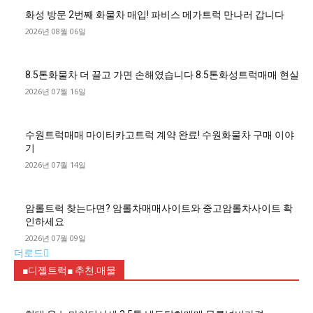
화성 방문 2번째 화물차 매입! 파비스 메가트럭 만나러 갑니다
2026년 08월 06일
8.5톤화물차 더 끌고 가면 손해였습니다 8.5톤화성트럭매매 현실
2026년 07월 16일
수원트럭매매 마이티카고트럭 계약 완료! 수원화물차 구매 이야
기
2026년 07월 14일
암롤트럭 찾는다면? 암롤차매매사이트와 중고암롤차사이트 확
인하세요
2026년 07월 09일
더로드
■디젤트럭■ 추천.매물