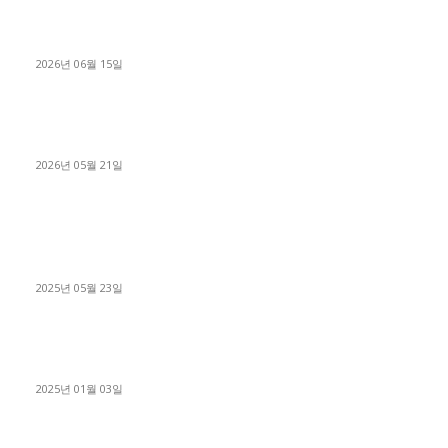
용인 고객님 1.2톤 냉동탑차 영업용번호판 계약 완료
2026년 06월 15일
[김해트럭매매] 3.5톤 윙바디에 개별화물넘버 달고 월 고정 지입
료 탈출한 후기
2026년 05월 21일
■트럭기사■ 인생.극장
중고트럭매매 유튜브로 실버버튼? 디젤트럭이 해냈습니다 (감동
실화)
2025년 05월 23일
1톤운송업 콜바리 4년동안 하시다가 1톤화물차+영업용넘버가
격비교후 디젤트럭으로 정리!
2025년 01월 03일
윙바디 3.5톤트럭+화물개별넘버 동시계약손님, 지입정리 인터뷰