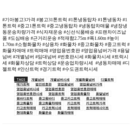
#기아봉고3가격 #봉고31톤트럭 #1톤냉동탑차 #1톤냉동차 #1
톤트럭 #중고1톤트럭 #중고냉동탑차 #냉동탑차매물 #냉장냉
동운송차량가격 #식자재운송 #신선식품배송 #프랜차이즈납
품 #도심배송 #근거리운송 #적재함2.75m #폭1.60m #높이
1.70m #소형화물차 #상용차 #화물차 #중고화물차 #중고트럭 #
화물차매매 #트럭매매 #영업용번호판 #영업용넘버가격 #용달
넘버 #개별넘버 #임대넘버 #번호판시세 #화물차시세 #트럭시
세 #화물차상담 #트럭상담 #운송업차량시세 #냉동차매매 #디
젤트럭 #안산트럭 #경기트럭 #수도권트럭시세
TAGS
개별넘버
개별넘버시세
개별화물넘버
디젤트럭
메가트럭
법인번호판
영업용넘버
영업용넘버가격
영업용넘버시세
영업용번호판
영업용번호판매매
영업용번호판시세
영업용트럭
영업용화물차
용달넘버
윙바디트럭
중고윙바디
중고카고트럭
중고트럭매매
중고화물차
중고화물차매매
카고트럭
카고트럭가격
카고트럭매매
카고트럭시세
트럭매매
트럭매매사이트
현대화물차
화물운송
화물차매매