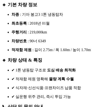
🔹 기본 차량 정보
차종
: 기아 봉고3 1톤 냉동탑차
최초등록
: 2018년 01월
주행거리
: 219,000km
차량번호
: 90너 6349
적재함 제원
: 길이 2.75m / 폭 1.60m / 높이 1.70m
🔹 차량 상태 & 특징
✔ 1톤 냉동탑 구조로
도심 배송 최적화
✔ 적재함 제원 명확해
물량 계획 수월
✔ 식자재·신선식품·프랜차이즈 납품 적합
✔ 실운행 위주 관리, 즉시 투입 가능
📞 상담 및 문의 안내