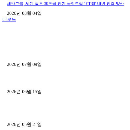
새안그룹, 세계 최초 30톤급 전기 굴절트럭 ‘ET30’ 내년 전격 양산
2026년 08월 04일
더로드
■디젤트럭■ 허가.진행
파주시 1.2톤 카고트럭 용달넘버 구매 완료! 접수까지 신속하게 진행
2026년 07월 09일
용인 고객님 1.2톤 냉동탑차 영업용번호판 계약 완료
2026년 06월 15일
[김해트럭매매] 3.5톤 윙바디에 개별화물넘버 달고 월 고정 지입료 
후기
2026년 05월 21일