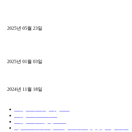
■트럭기사■ 인생.극장
중고트럭매매 유튜브로 실버버튼? 디젤트럭이 해냈습니다 (감동 실화
2025년 05월 23일
1톤운송업 콜바리 4년동안 하시다가 1톤화물차+영업용넘버가격비교
젤트럭으로 정리!
2025년 01월 03일
윙바디 3.5톤트럭+화물개별넘버 동시계약손님, 지입정리 인터뷰
2024년 11월 18일
디젤트럭 카테고리
■디젤트럭■ 추천.매물
1168
■디젤트럭스토리
428
■디젤트럭■화물.정보
188
■중고트럭매매 ■중고화물차매매 ■영업용번호판시세 ■