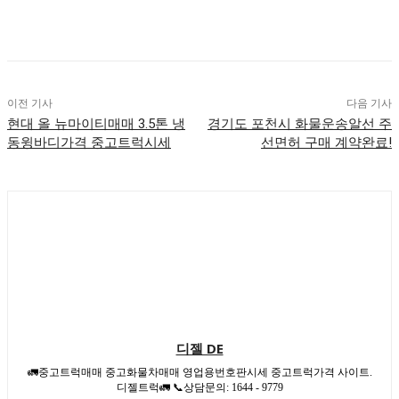
이전 기사
다음 기사
현대 올 뉴마이티매매 3.5톤 냉
경기도 포천시 화물운송알선 주
동윙바디가격 중고트럭시세
선면허 구매 계약완료!
디젤 DE
🚛중고트럭매매 중고화물차매매 영업용번호판시세 중고트럭가격 사이트.
디젤트럭🚛 📞상담문의: 1644 - 9779