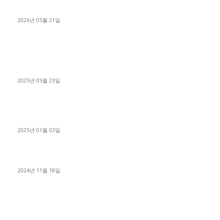
료 탈출한 후기
2026년 05월 21일
■트럭기사■ 인생.극장
중고트럭매매 유튜브로 실버버튼? 디젤트럭이 해냈습니다 (감동
실화)
2025년 05월 23일
1톤운송업 콜바리 4년동안 하시다가 1톤화물차+영업용넘버가
격비교후 디젤트럭으로 정리!
2025년 01월 03일
윙바디 3.5톤트럭+화물개별넘버 동시계약손님, 지입정리 인터뷰
2024년 11월 18일
디젤트럭 카테고리
■디젤트럭■ 추천.매물
1168