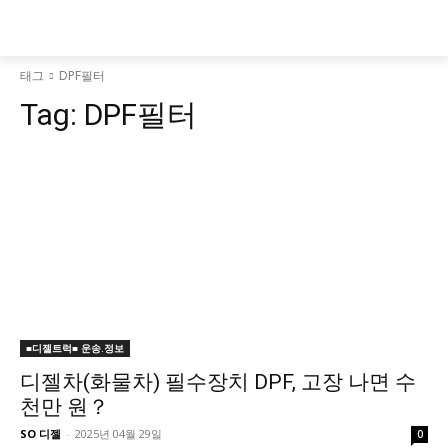
태그
DPF필터
Tag:
DPF필터
■디젤트럭■ 운송.정보
디젤차(화물차) 필수장치 DPF, 고장 나면 수
천만 원？
SO 디젤
-
2025년 04월 29일
0