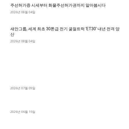
주선허가증 시세부터 화물주선허가권까지 알아봅시다
2026년 08월 04일
새안그룹, 세계 최초 30톤급 전기 굴절트럭 ‘ET30’ 내년 전격 양
산
2026년 08월 04일
■디젤트럭■ 허가.진행
파주시 1.2톤 카고트럭 용달넘버 구매 완료! 접수까지 신속하게
진행
2026년 07월 09일
용인 고객님 1.2톤 냉동탑차 영업용번호판 계약 완료
2026년 06월 15일
[김해트럭매매] 3.5톤 윙바디에 개별화물넘버 달고 월 고정 지입