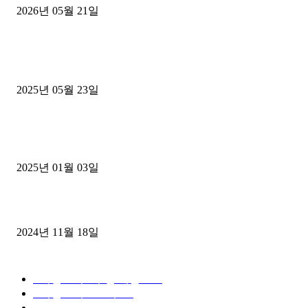
2026년 05월 21일
■트럭기사■ 인생.극장
중고트럭매매 유튜브로 실버버튼? 디젤트럭이 해냈습니다 (감동 실화
2025년 05월 23일
1톤운송업 콜바리 4년동안 하시다가 1톤화물차+영업용넘버가격비교
젤트럭으로 정리!
2025년 01월 03일
윙바디 3.5톤트럭+화물개별넘버 동시계약손님, 지입정리 인터뷰
2024년 11월 18일
디젤트럭 카테고리
■디젤트럭■ 추천.매물
1168
■디젤트럭스토리
428
■디젤트럭■화물.정보
188