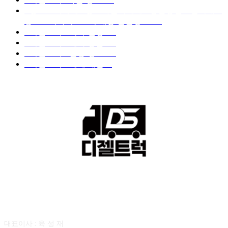
■중고트럭매매 ■중고화물차매매 ■영업용번호판시세 ■
중고트럭가격 ■소식 제공 알뜰정보
149
■디젤트럭■ 허가.진행
128
■디젤트럭■ 계약.상담
126
■디젤트럭■ 운송.정보
121
■디젤트럭■ 매매.매입
69
회사소개
대표이사 : 육 성 재