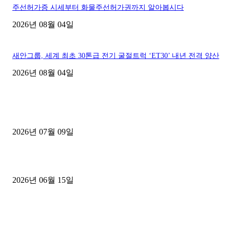
주선허가증 시세부터 화물주선허가권까지 알아봅시다
2026년 08월 04일
새안그룹, 세계 최초 30톤급 전기 굴절트럭 ‘ET30’ 내년 전격 양산
2026년 08월 04일
■디젤트럭■ 허가.진행
파주시 1.2톤 카고트럭 용달넘버 구매 완료! 접수까지 신속하게 진행
2026년 07월 09일
용인 고객님 1.2톤 냉동탑차 영업용번호판 계약 완료
2026년 06월 15일
[김해트럭매매] 3.5톤 윙바디에 개별화물넘버 달고 월 고정 지입료 
후기