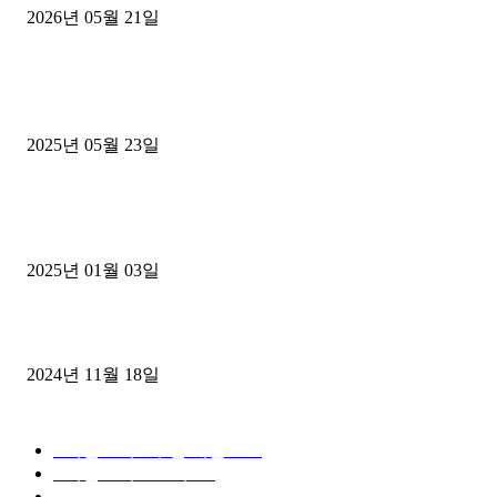
2026년 05월 21일
■트럭기사■ 인생.극장
중고트럭매매 유튜브로 실버버튼? 디젤트럭이 해냈습니다 (감동 실화
2025년 05월 23일
1톤운송업 콜바리 4년동안 하시다가 1톤화물차+영업용넘버가격비교
젤트럭으로 정리!
2025년 01월 03일
윙바디 3.5톤트럭+화물개별넘버 동시계약손님, 지입정리 인터뷰
2024년 11월 18일
디젤트럭 카테고리
■디젤트럭■ 추천.매물
1168
■디젤트럭스토리
428
■디젤트럭■화물.정보
188