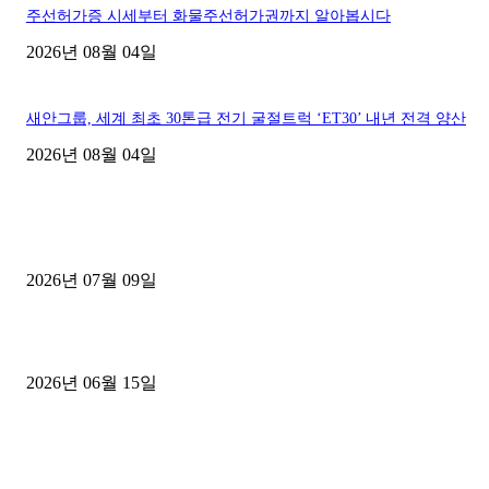
주선허가증 시세부터 화물주선허가권까지 알아봅시다
2026년 08월 04일
새안그룹, 세계 최초 30톤급 전기 굴절트럭 ‘ET30’ 내년 전격 양산
2026년 08월 04일
■디젤트럭■ 허가.진행
파주시 1.2톤 카고트럭 용달넘버 구매 완료! 접수까지 신속하게 진행
2026년 07월 09일
용인 고객님 1.2톤 냉동탑차 영업용번호판 계약 완료
2026년 06월 15일
[김해트럭매매] 3.5톤 윙바디에 개별화물넘버 달고 월 고정 지입료 
후기