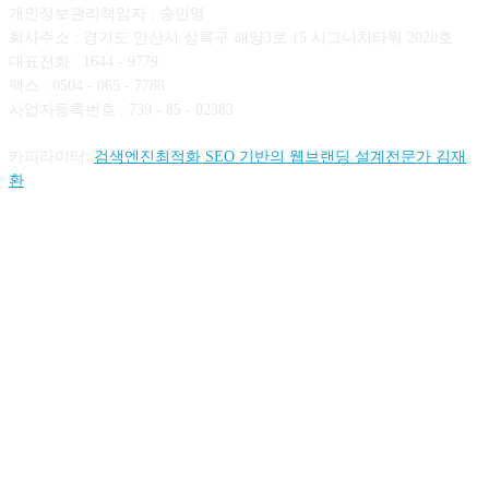
개인정보관리책임자 : 송민영
회사주소 : 경기도 안산시 상록구 해양3로 15 시그니처타워 2020호
대표전화 : 1644 - 9779
팩스 : 0504 - 065 - 7788
사업자등록번호 : 739 - 85 - 02383
카피라이터:
검색엔진최적화 SEO 기반의 웹브랜딩 설계전문가 김재
환
FOLLOW US