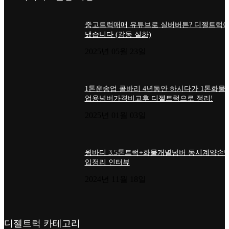
중고트럭매매 유튜브로 실버버튼? 디젤트럭이
냈습니다 (감동 실화)
2025년 05월 23일
1톤운송업 콜바리 4년동안 하시다가 1톤화물
업용넘버가격비교후 디젤트럭으로 정리!
2025년 01월 03일
윙바디 3.5톤트럭+화물개별넘버 동시계약손님
입정리 인터뷰
2024년 11월 18일
디젤트럭 카테고리