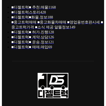
■디젤트럭■ 추천.매물
1168
■디젤트럭스토리
428
■디젤트럭■화물.정보
188
■중고트럭매매 ■중고화물차매매 ■영업용번호판시세 ■
중고트럭가격 ■소식 제공 알뜰정보
149
■디젤트럭■ 허가.진행
128
■디젤트럭■ 계약.상담
126
■디젤트럭■ 운송.정보
121
■디젤트럭■ 매매.매입
69