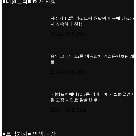
■디젤트럭■ 허가.진행
파주시 1.2톤 카고트럭 용달넘버 구매 완료! 
지 신속하게 진행
2026년 07월 09일
용인 고객님 1.2톤 냉동탑차 영업용번호판 계
료
2026년 06월 15일
[김해트럭매매] 3.5톤 윙바디에 개별화물넘버
월 고정 지입료 탈출한 후기
2026년 05월 21일
■트럭기사■ 인생.극장