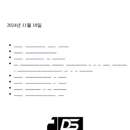
윙바디 3.5톤트럭+화물개별넘버 동시계약손님, 지입정리 인터뷰
2024년 11월 18일
디젤트럭 카테고리
■디젤트럭■ 추천.매물
1168
■디젤트럭스토리
428
■디젤트럭■화물.정보
188
■중고트럭매매 ■중고화물차매매 ■영업용번호판시세 ■
중고트럭가격 ■소식 제공 알뜰정보
149
■디젤트럭■ 허가.진행
128
■디젤트럭■ 계약.상담
126
■디젤트럭■ 운송.정보
121
■디젤트럭■ 매매.매입
69