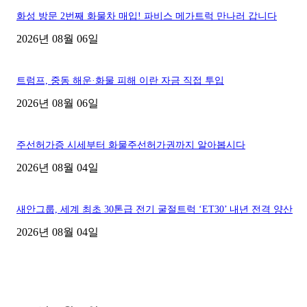
화성 방문 2번째 화물차 매입! 파비스 메가트럭 만나러 갑니다
2026년 08월 06일
트럼프, 중동 해운·화물 피해 이란 자금 직접 투입
2026년 08월 06일
주선허가증 시세부터 화물주선허가권까지 알아봅시다
2026년 08월 04일
새안그룹, 세계 최초 30톤급 전기 굴절트럭 ‘ET30’ 내년 전격 양산
2026년 08월 04일
■디젤트럭■ 허가.진행
파주시 1.2톤 카고트럭 용달넘버 구매 완료! 접수까지 신속하게 진행