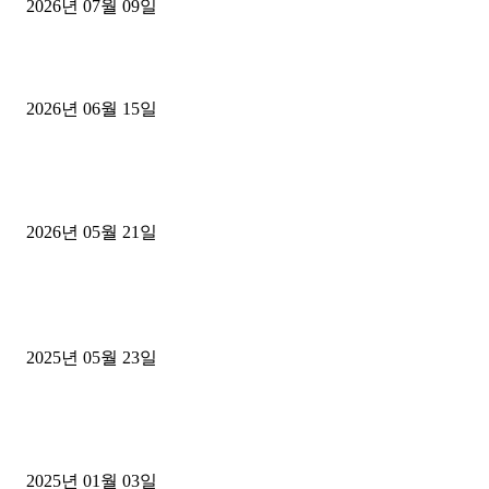
2026년 07월 09일
용인 고객님 1.2톤 냉동탑차 영업용번호판 계약 완료
2026년 06월 15일
[김해트럭매매] 3.5톤 윙바디에 개별화물넘버 달고 월 고정 지입료 
후기
2026년 05월 21일
■트럭기사■ 인생.극장
중고트럭매매 유튜브로 실버버튼? 디젤트럭이 해냈습니다 (감동 실화
2025년 05월 23일
1톤운송업 콜바리 4년동안 하시다가 1톤화물차+영업용넘버가격비교
젤트럭으로 정리!
2025년 01월 03일