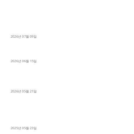
■디젤트럭■ 허가.진행
파주시 1.2톤 카고트럭 용달넘버 구매 완료! 접수까지 신속하게
진행
2026년 07월 09일
용인 고객님 1.2톤 냉동탑차 영업용번호판 계약 완료
2026년 06월 15일
[김해트럭매매] 3.5톤 윙바디에 개별화물넘버 달고 월 고정 지입
료 탈출한 후기
2026년 05월 21일
■트럭기사■ 인생.극장
중고트럭매매 유튜브로 실버버튼? 디젤트럭이 해냈습니다 (감동
실화)
2025년 05월 23일