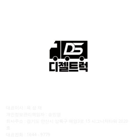
■디젤트럭■ 매매.매입
69
회사소개
대표이사 : 육 성 재
개인정보관리책임자 : 송민영
회사주소 : 경기도 안산시 상록구 해양3로 15 시그니처타워 2020
호
대표전화 : 1644 - 9779