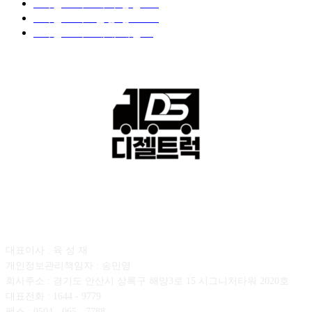
■디젤트럭■ 계약.상담
126
■디젤트럭■ 운송.정보
121
■디젤트럭■ 매매.매입
69
회사소개
대표이사 : 육 성 재
개인정보관리책임자 : 송민영
회사주소 : 경기도 안산시 상록구 해양3로 15 시그니처타워 2020호
대표전화 : 1644 - 9779
팩스 : 0504 - 065 - 7788