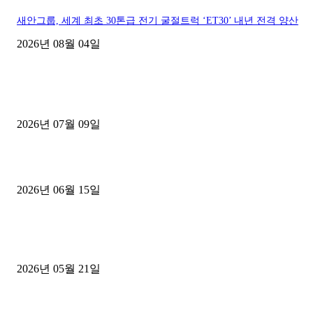
새안그룹, 세계 최초 30톤급 전기 굴절트럭 ‘ET30’ 내년 전격 양산
2026년 08월 04일
■디젤트럭■ 허가.진행
파주시 1.2톤 카고트럭 용달넘버 구매 완료! 접수까지 신속하게 진행
2026년 07월 09일
용인 고객님 1.2톤 냉동탑차 영업용번호판 계약 완료
2026년 06월 15일
[김해트럭매매] 3.5톤 윙바디에 개별화물넘버 달고 월 고정 지입료 
후기
2026년 05월 21일
■트럭기사■ 인생.극장