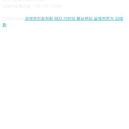
사업자등록번호 : 739 - 85 - 02383
카피라이터:
검색엔진최적화 SEO 기반의 웹브랜딩 설계전문가 김재
환
FOLLOW US