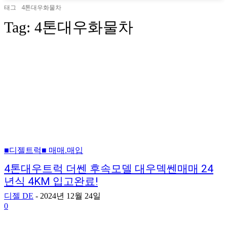
태그
4톤대우화물차
Tag:
4톤대우화물차
■디젤트럭■ 매매.매입
4톤대우트럭 더쎈 후속모델 대우덱쎈매매 24
년식 4KM 입고완료!
디젤 DE
-
2024년 12월 24일
0