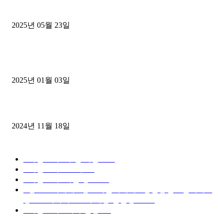
중고트럭매매 유튜브로 실버버튼? 디젤트럭이 해냈습니다 (감동 실화
2025년 05월 23일
1톤운송업 콜바리 4년동안 하시다가 1톤화물차+영업용넘버가격비교
젤트럭으로 정리!
2025년 01월 03일
윙바디 3.5톤트럭+화물개별넘버 동시계약손님, 지입정리 인터뷰
2024년 11월 18일
디젤트럭 카테고리
■디젤트럭■ 추천.매물
1168
■디젤트럭스토리
428
■디젤트럭■화물.정보
188
■중고트럭매매 ■중고화물차매매 ■영업용번호판시세 ■
중고트럭가격 ■소식 제공 알뜰정보
149
■디젤트럭■ 허가.진행
128