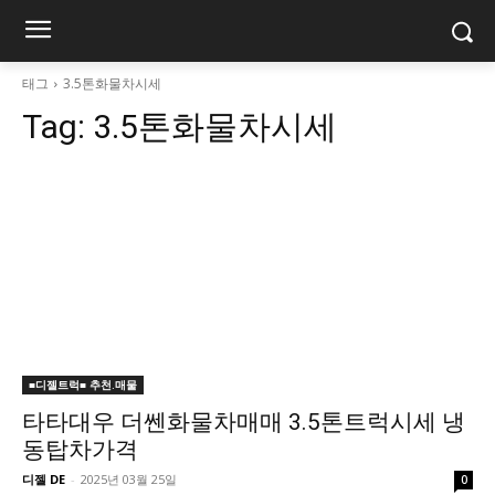
태그
3.5톤화물차시세
Tag:
3.5톤화물차시세
■디젤트럭■ 추천.매물
타타대우 더쎈화물차매매 3.5톤트럭시세 냉
동탑차가격
디젤 DE
-
2025년 03월 25일
0