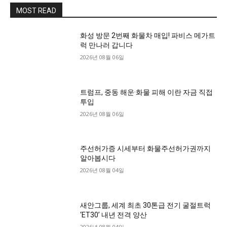
MOST READ
화성 방문 2번째 화물차 매입! 파비스 메가트
럭 만나러 갑니다
2026년 08월 06일
트럼프, 중동 해운·화물 피해 이란 자금 직접
투입
2026년 08월 06일
주선허가증 시세부터 화물주선허가권까지
알아봅시다
2026년 08월 04일
새안그룹, 세계 최초 30톤급 전기 굴절트럭
‘ET30’ 내년 전격 양산
2026년 08월 04일