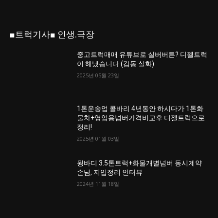
■트럭기사■ 인생.극장
중고트럭매매 유튜브로 실버버튼? 디젤트럭
이 해냈습니다 (감동 실화)
2025년 05월 23일
1톤운송업 콜바리 4년동안 하시다가 1톤화
물차+영업용넘버가격비교후 디젤트럭으로
정리!
2025년 01월 03일
윙바디 3.5톤트럭+화물개별넘버 동시계약
손님, 지입정리 인터뷰
2024년 11월 18일