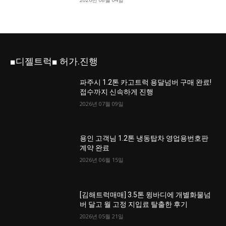
■디젤트럭■ 허가.진행
파주시 1.2톤 카고트럭 용달넘버 구매 완료!
접수까지 신속하게 진행
2026년 07월 09일
용인 고객님 1.2톤 냉동탑차 영업용번호판
계약 완료
2026년 06월 15일
[김해트럭매매] 3.5톤 윙바디에 개별화물넘
버 달고 월 고정 지입료 탈출한 후기
2026년 05월 21일