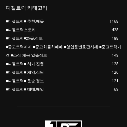
디젤트럭 카테고리
■디젤트럭■ 추천.매물
1168
■디젤트럭스토리
428
■디젤트럭■화물.정보
188
■중고트럭매매 ■중고화물차매매 ■영업용번호판시세 ■중고트럭가
격 ■소식 제공 알뜰정보
149
■디젤트럭■ 허가.진행
128
■디젤트럭■ 계약.상담
126
■디젤트럭■ 운송.정보
121
■디젤트럭■ 매매.매입
69