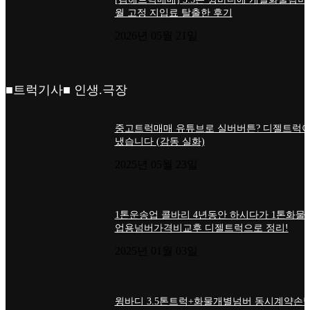
월 고정 지입료 탈출한 후기
2026년 05월 21일
■트럭기사■ 인생.극장
중고트럭매매 유튜브로 실버버튼? 디젤트럭이
냈습니다 (감동 실화)
2025년 05월 23일
1톤운송업 콜바리 4년동안 하시다가 1톤화물
업용넘버가격비교후 디젤트럭으로 정리!
2025년 01월 03일
윙바디 3.5톤트럭+화물개별넘버 동시계약손님