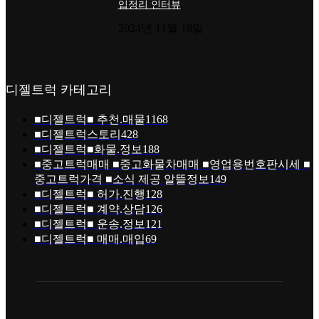
입정리 인터뷰
2024년 11월 18일
디젤트럭 카테고리
■디젤트럭■ 추천.매물
1168
■디젤트럭스토리
428
■디젤트럭■화물.정보
188
■중고트럭매매 ■중고화물차매매 ■영업용번호판시세 ■
중고트럭가격 ■소식 제공 알뜰정보
149
■디젤트럭■ 허가.진행
128
■디젤트럭■ 계약.상담
126
■디젤트럭■ 운송.정보
121
■디젤트럭■ 매매.매입
69