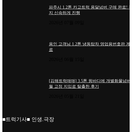
파주시 1.2톤 카고트럭 용달넘버 구매 완료! 
지 신속하게 진행
2026년 07월 09일
용인 고객님 1.2톤 냉동탑차 영업용번호판 계
료
2026년 06월 15일
[김해트럭매매] 3.5톤 윙바디에 개별화물넘버
월 고정 지입료 탈출한 후기
2026년 05월 21일
■트럭기사■ 인생.극장