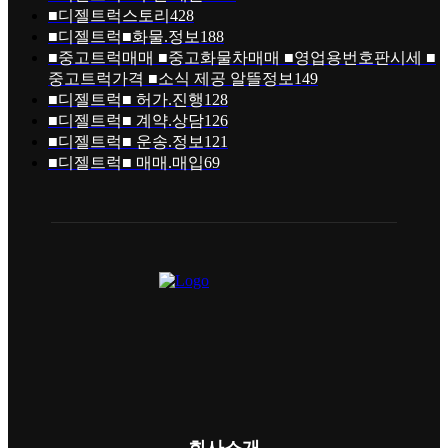
■디젤트럭스토리
428
■디젤트럭■화물.정보
188
■중고트럭매매 ■중고화물차매매 ■영업용번호판시세 ■
중고트럭가격 ■소식 제공 알뜰정보
149
■디젤트럭■ 허가.진행
128
■디젤트럭■ 계약.상담
126
■디젤트럭■ 운송.정보
121
■디젤트럭■ 매매.매입
69