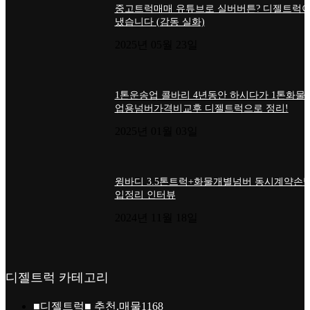
중고트럭매매 유튜브로 실버버튼? 디젤트럭이
냈습니다 (감동 실화)
2025년 05월 23일
1톤운송업 콜바리 4년동안 하시다가 1톤화물
업용넘버가격비교후 디젤트럭으로 정리!
2025년 01월 03일
윙바디 3.5톤트럭+화물개별넘버 동시계약손님
입정리 인터뷰
2024년 11월 18일
디젤트럭 카테고리
■디젤트럭■ 추천.매물
1168