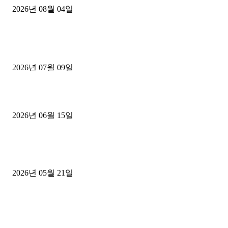
2026년 08월 04일
■디젤트럭■ 허가.진행
파주시 1.2톤 카고트럭 용달넘버 구매 완료! 접수까지 신속하게 진행
2026년 07월 09일
용인 고객님 1.2톤 냉동탑차 영업용번호판 계약 완료
2026년 06월 15일
[김해트럭매매] 3.5톤 윙바디에 개별화물넘버 달고 월 고정 지입료 
후기
2026년 05월 21일
■트럭기사■ 인생.극장
중고트럭매매 유튜브로 실버버튼? 디젤트럭이 해냈습니다 (감동 실화