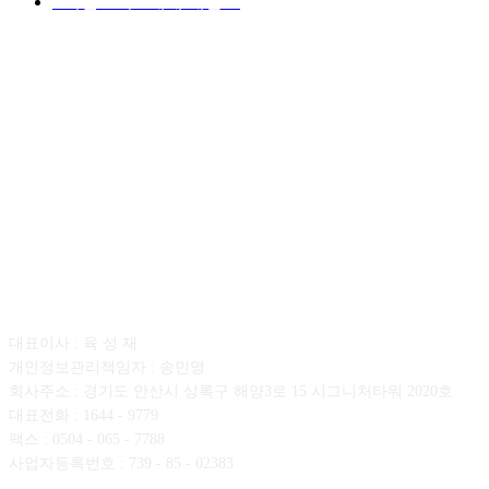
■디젤트럭■ 매매.매입
69
회사소개
대표이사 : 육 성 재
개인정보관리책임자 : 송민영
회사주소 : 경기도 안산시 상록구 해양3로 15 시그니처타워 2020호
대표전화 : 1644 - 9779
팩스 : 0504 - 065 - 7788
사업자등록번호 : 739 - 85 - 02383