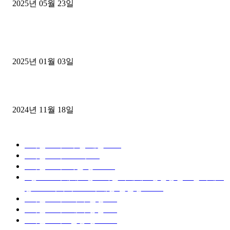
2025년 05월 23일
1톤운송업 콜바리 4년동안 하시다가 1톤화물차+영업용넘버가격비교
젤트럭으로 정리!
2025년 01월 03일
윙바디 3.5톤트럭+화물개별넘버 동시계약손님, 지입정리 인터뷰
2024년 11월 18일
디젤트럭 카테고리
■디젤트럭■ 추천.매물
1168
■디젤트럭스토리
428
■디젤트럭■화물.정보
188
■중고트럭매매 ■중고화물차매매 ■영업용번호판시세 ■
중고트럭가격 ■소식 제공 알뜰정보
149
■디젤트럭■ 허가.진행
128
■디젤트럭■ 계약.상담
126
■디젤트럭■ 운송.정보
121