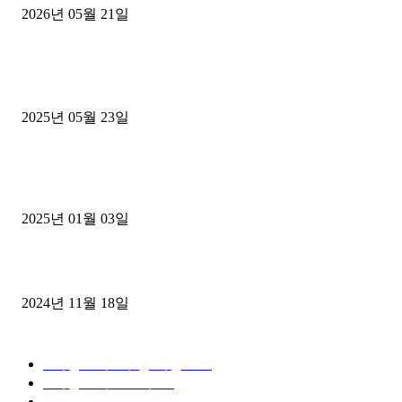
2026년 05월 21일
■트럭기사■ 인생.극장
중고트럭매매 유튜브로 실버버튼? 디젤트럭이 해냈습니다 (감동 실화
2025년 05월 23일
1톤운송업 콜바리 4년동안 하시다가 1톤화물차+영업용넘버가격비교
젤트럭으로 정리!
2025년 01월 03일
윙바디 3.5톤트럭+화물개별넘버 동시계약손님, 지입정리 인터뷰
2024년 11월 18일
디젤트럭 카테고리
■디젤트럭■ 추천.매물
1168
■디젤트럭스토리
428
■디젤트럭■화물.정보
188