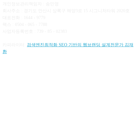
개인정보관리책임자 : 송민영
회사주소 : 경기도 안산시 상록구 해양3로 15 시그니처타워 2020호
대표전화 : 1644 - 9779
팩스 : 0504 - 065 - 7788
사업자등록번호 : 739 - 85 - 02383
카피라이터:
검색엔진최적화 SEO 기반의 웹브랜딩 설계전문가 김재
환
FOLLOW US