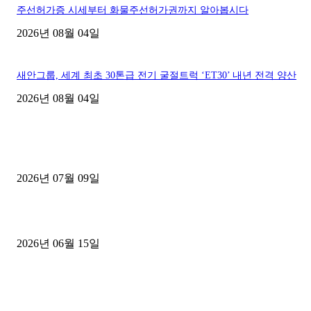
주선허가증 시세부터 화물주선허가권까지 알아봅시다
2026년 08월 04일
새안그룹, 세계 최초 30톤급 전기 굴절트럭 ‘ET30’ 내년 전격 양산
2026년 08월 04일
■디젤트럭■ 허가.진행
파주시 1.2톤 카고트럭 용달넘버 구매 완료! 접수까지 신속하게 진행
2026년 07월 09일
용인 고객님 1.2톤 냉동탑차 영업용번호판 계약 완료
2026년 06월 15일
[김해트럭매매] 3.5톤 윙바디에 개별화물넘버 달고 월 고정 지입료 
후기