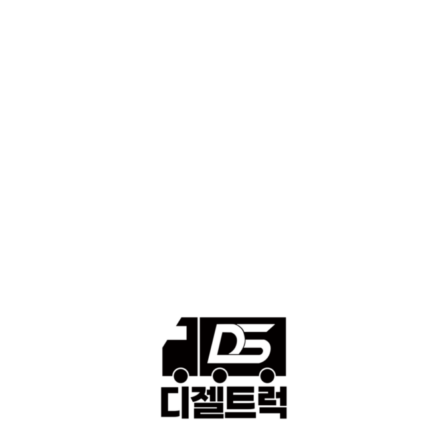
■디젤트럭스토리
428
■디젤트럭■화물.정보
188
■중고트럭매매 ■중고화물차매매 ■영업용번호판시세 ■중고트럭가
격 ■소식 제공 알뜰정보
149
■디젤트럭■ 허가.진행
128
■디젤트럭■ 계약.상담
126
■디젤트럭■ 운송.정보
121
■디젤트럭■ 매매.매입
69