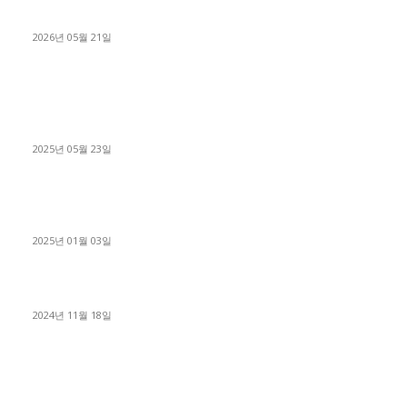
료 탈출한 후기
2026년 05월 21일
■트럭기사■ 인생.극장
중고트럭매매 유튜브로 실버버튼? 디젤트럭이 해냈습니다 (감동
실화)
2025년 05월 23일
1톤운송업 콜바리 4년동안 하시다가 1톤화물차+영업용넘버가
격비교후 디젤트럭으로 정리!
2025년 01월 03일
윙바디 3.5톤트럭+화물개별넘버 동시계약손님, 지입정리 인터뷰
2024년 11월 18일
디젤트럭 카테고리
■디젤트럭■ 추천.매물
1168