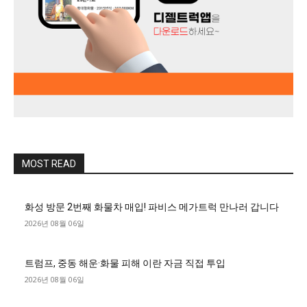
MOST READ
화성 방문 2번째 화물차 매입! 파비스 메가트럭 만나러 갑니다
2026년 08월 06일
트럼프, 중동 해운·화물 피해 이란 자금 직접 투입
2026년 08월 06일