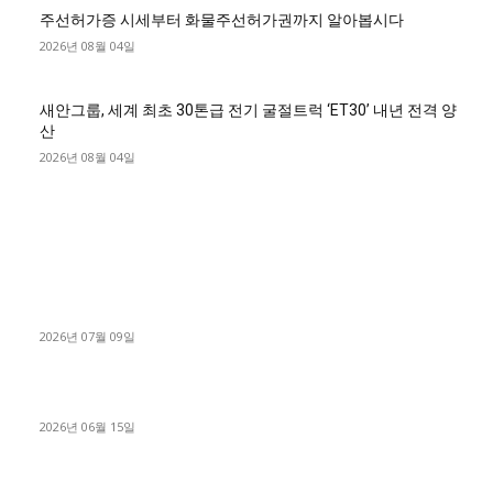
주선허가증 시세부터 화물주선허가권까지 알아봅시다
2026년 08월 04일
새안그룹, 세계 최초 30톤급 전기 굴절트럭 ‘ET30’ 내년 전격 양
산
2026년 08월 04일
■디젤트럭■ 허가.진행
파주시 1.2톤 카고트럭 용달넘버 구매 완료! 접수까지 신속하게
진행
2026년 07월 09일
용인 고객님 1.2톤 냉동탑차 영업용번호판 계약 완료
2026년 06월 15일
[김해트럭매매] 3.5톤 윙바디에 개별화물넘버 달고 월 고정 지입