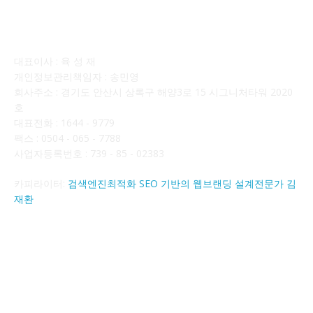
회사소개
대표이사 : 육 성 재
개인정보관리책임자 : 송민영
회사주소 : 경기도 안산시 상록구 해양3로 15 시그니처타워 2020
호
대표전화 : 1644 - 9779
팩스 : 0504 - 065 - 7788
사업자등록번호 : 739 - 85 - 02383
카피라이터:
검색엔진최적화 SEO 기반의 웹브랜딩 설계전문가 김
재환
FOLLOW US