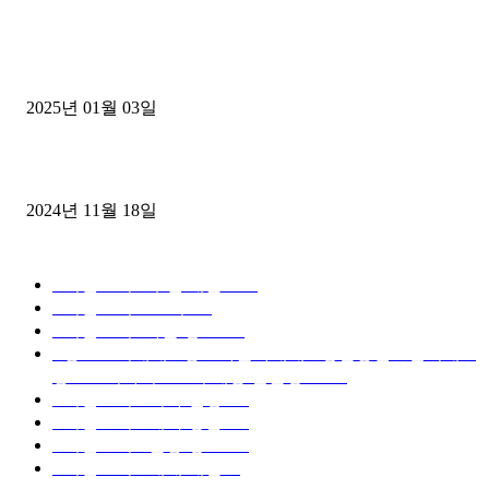
1톤운송업 콜바리 4년동안 하시다가 1톤화물차+영업용넘버가격비교
젤트럭으로 정리!
2025년 01월 03일
윙바디 3.5톤트럭+화물개별넘버 동시계약손님, 지입정리 인터뷰
2024년 11월 18일
디젤트럭 카테고리
■디젤트럭■ 추천.매물
1168
■디젤트럭스토리
428
■디젤트럭■화물.정보
188
■중고트럭매매 ■중고화물차매매 ■영업용번호판시세 ■
중고트럭가격 ■소식 제공 알뜰정보
149
■디젤트럭■ 허가.진행
128
■디젤트럭■ 계약.상담
126
■디젤트럭■ 운송.정보
121
■디젤트럭■ 매매.매입
69