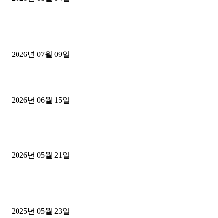
■디젤트럭■ 허가.진행
파주시 1.2톤 카고트럭 용달넘버 구매 완료! 접수까지 신속하게 진행
2026년 07월 09일
용인 고객님 1.2톤 냉동탑차 영업용번호판 계약 완료
2026년 06월 15일
[김해트럭매매] 3.5톤 윙바디에 개별화물넘버 달고 월 고정 지입료 
후기
2026년 05월 21일
■트럭기사■ 인생.극장
중고트럭매매 유튜브로 실버버튼? 디젤트럭이 해냈습니다 (감동 실화
2025년 05월 23일