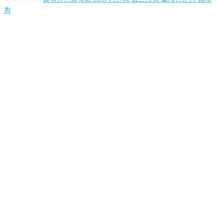
환
FOLLOW US