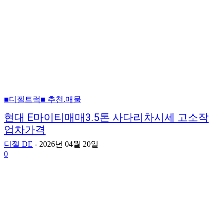
■디젤트럭■ 추천.매물
현대 E마이티매매3.5톤 사다리차시세 고소작
업차가격
디젤 DE
-
2026년 04월 20일
0