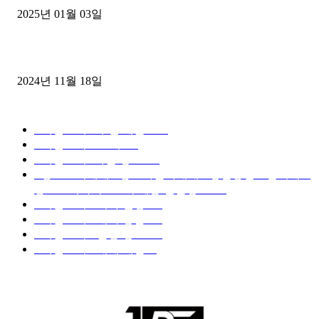
2025년 01월 03일
윙바디 3.5톤트럭+화물개별넘버 동시계약손님, 지입정리 인터뷰
2024년 11월 18일
디젤트럭 카테고리
■디젤트럭■ 추천.매물
1168
■디젤트럭스토리
428
■디젤트럭■화물.정보
188
■중고트럭매매 ■중고화물차매매 ■영업용번호판시세 ■
중고트럭가격 ■소식 제공 알뜰정보
149
■디젤트럭■ 허가.진행
128
■디젤트럭■ 계약.상담
126
■디젤트럭■ 운송.정보
121
■디젤트럭■ 매매.매입
69