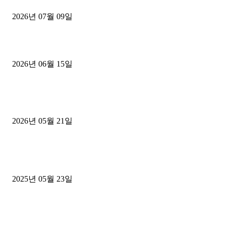
2026년 07월 09일
용인 고객님 1.2톤 냉동탑차 영업용번호판 계약 완료
2026년 06월 15일
[김해트럭매매] 3.5톤 윙바디에 개별화물넘버 달고 월 고정 지입료 
후기
2026년 05월 21일
■트럭기사■ 인생.극장
중고트럭매매 유튜브로 실버버튼? 디젤트럭이 해냈습니다 (감동 실화
2025년 05월 23일
1톤운송업 콜바리 4년동안 하시다가 1톤화물차+영업용넘버가격비교
젤트럭으로 정리!