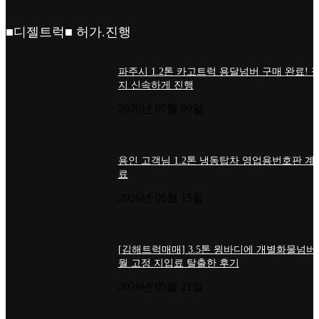
■디젤트럭■ 허가.진행
파주시 1.2톤 카고트럭 용달넘버 구매 완료! 
지 신속하게 진행
2026년 07월 09일
용인 고객님 1.2톤 냉동탑차 영업용번호판 계
료
2026년 06월 15일
[김해트럭매매] 3.5톤 윙바디에 개별화물넘버
월 고정 지입료 탈출한 후기
2026년 05월 21일