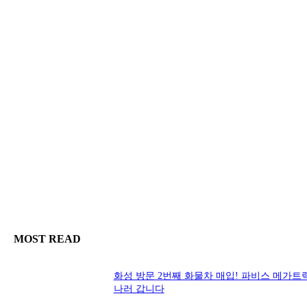
MOST READ
화성 방문 2번째 화물차 매입! 파비스 메가트
나러 갑니다