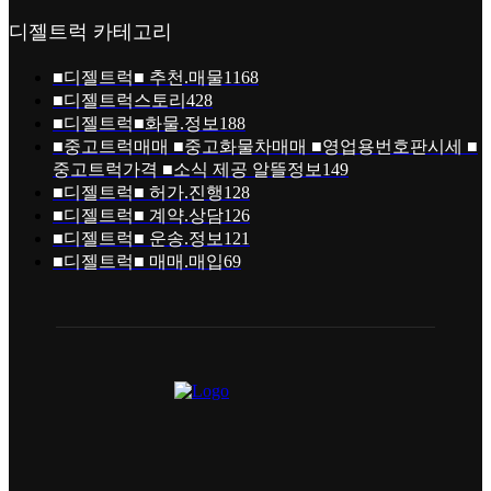
디젤트럭 카테고리
■디젤트럭■ 추천.매물
1168
■디젤트럭스토리
428
■디젤트럭■화물.정보
188
■중고트럭매매 ■중고화물차매매 ■영업용번호판시세 ■
중고트럭가격 ■소식 제공 알뜰정보
149
■디젤트럭■ 허가.진행
128
■디젤트럭■ 계약.상담
126
■디젤트럭■ 운송.정보
121
■디젤트럭■ 매매.매입
69