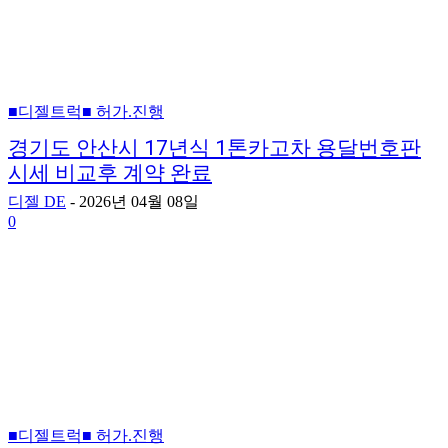
■디젤트럭■ 허가.진행
경기도 안산시 17년식 1톤카고차 용달번호판
시세 비교후 계약 완료
디젤 DE
-
2026년 04월 08일
0
■디젤트럭■ 허가.진행