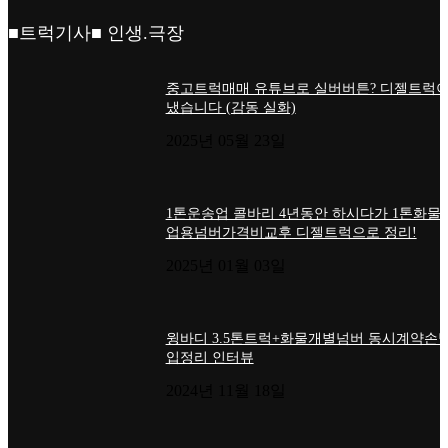
■트럭기사■ 인생.극장
중고트럭매매 유튜브로 실버버튼? 디젤트럭이
냈습니다 (감동 실화)
2025년 05월 23일
1톤운송업 콜바리 4년동안 하시다가 1톤화물
업용넘버가격비교후 디젤트럭으로 정리!
2025년 01월 03일
윙바디 3.5톤트럭+화물개별넘버 동시계약손님
입정리 인터뷰
2024년 11월 18일