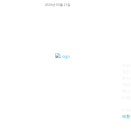
2026년 05월 21일
회
대표이
개인
회사
대표전
팩스 :
사업자
카피
재환