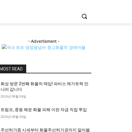
- Advertisment -
MOST READ
화성 방문 2번째 화물차 매입! 파비스 메가트럭 만
나러 갑니다
2026년 08월 06일
트럼프, 중동 해운·화물 피해 이란 자금 직접 투입
2026년 08월 06일
주선허가증 시세부터 화물주선허가권까지 알아봅