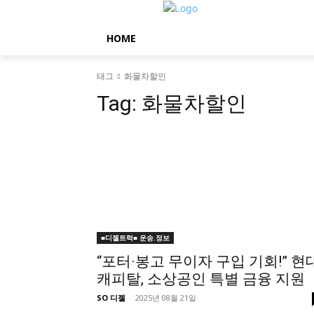
HOME
태그
화물차할인
Tag:
화물차할인
■디젤트럭■ 운송.정보
“포터·봉고 무이자 구입 기회!” 현
캐피탈, 소상공인 특별 금융 지원
SO 디젤
-
2025년 08월 21일