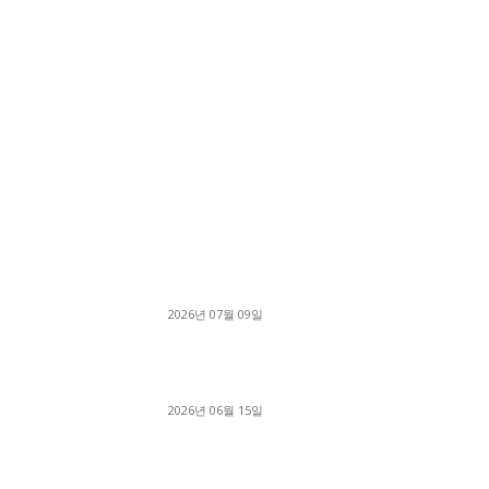
■디젤트럭■ 허가.진행
파주시 1.2톤 카고트럭 용달넘버 구매 완료! 접
지 신속하게 진행
2026년 07월 09일
용인 고객님 1.2톤 냉동탑차 영업용번호판 계약 
료
2026년 06월 15일
[김해트럭매매] 3.5톤 윙바디에 개별화물넘버 
월 고정 지입료 탈출한 후기