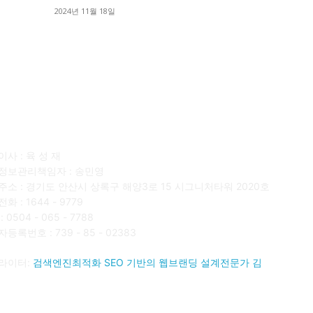
■
2024년 11월 18일
■
사소개
F
사 : 육 성 재
정보관리책임자 : 송민영
주소 : 경기도 안산시 상록구 해양3로 15 시그니처타워 2020호
화 : 1644 - 9779
 0504 - 065 - 7788
등록번호 : 739 - 85 - 02383
라이터:
검색엔진최적화 SEO 기반의 웹브랜딩 설계전문가 김