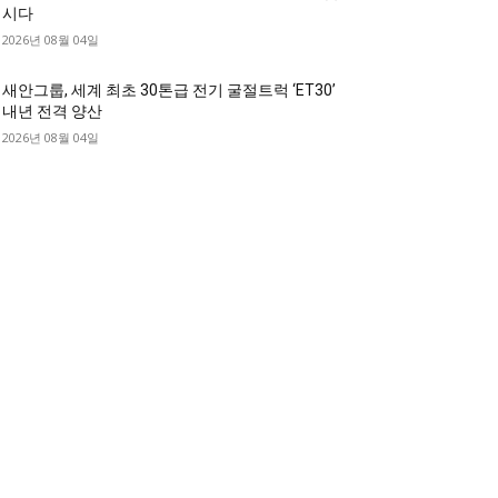
시다
2026년 08월 04일
새안그룹, 세계 최초 30톤급 전기 굴절트럭 ‘ET30’
내년 전격 양산
2026년 08월 04일
디젤트럭 카테고리
디젤트럭■ 추천.매물
1168
디젤트럭스토리
428
디젤트럭■화물.정보
188
중고트럭매매 ■중고화물차매매 ■영업용번호판시
 ■중고트럭가격 ■소식 제공 알뜰정보
149
디젤트럭■ 허가.진행
128
디젤트럭■ 계약.상담
126