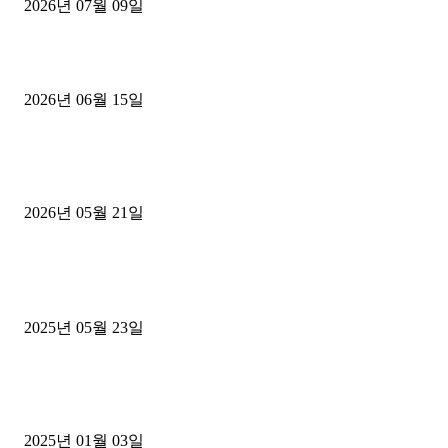
2026년 07월 09일
용인 고객님 1.2톤 냉동탑차 영업용번호판 계약 완료
2026년 06월 15일
[김해트럭매매] 3.5톤 윙바디에 개별화물넘버 달고 월 고정 지입료 
후기
2026년 05월 21일
■트럭기사■ 인생.극장
중고트럭매매 유튜브로 실버버튼? 디젤트럭이 해냈습니다 (감동 실화
2025년 05월 23일
1톤운송업 콜바리 4년동안 하시다가 1톤화물차+영업용넘버가격비교
젤트럭으로 정리!
2025년 01월 03일