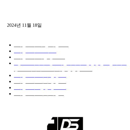
윙바디 3.5톤트럭+화물개별넘버 동시계약손님, 지입정리 인터뷰
2024년 11월 18일
디젤트럭 카테고리
■디젤트럭■ 추천.매물
1168
■디젤트럭스토리
428
■디젤트럭■화물.정보
188
■중고트럭매매 ■중고화물차매매 ■영업용번호판시세 ■
중고트럭가격 ■소식 제공 알뜰정보
149
■디젤트럭■ 허가.진행
128
■디젤트럭■ 계약.상담
126
■디젤트럭■ 운송.정보
121
■디젤트럭■ 매매.매입
69