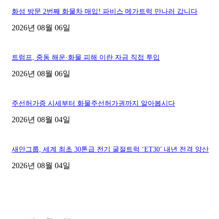
화성 방문 2번째 화물차 매입! 파비스 메가트럭 만나러 갑니다
2026년 08월 06일
트럼프, 중동 해운·화물 피해 이란 자금 직접 투입
2026년 08월 06일
주선허가증 시세부터 화물주선허가권까지 알아봅시다
2026년 08월 04일
새안그룹, 세계 최초 30톤급 전기 굴절트럭 ‘ET30’ 내년 전격 양산
2026년 08월 04일
■디젤트럭■ 허가.진행
파주시 1.2톤 카고트럭 용달넘버 구매 완료! 접수까지 신속하게 진행