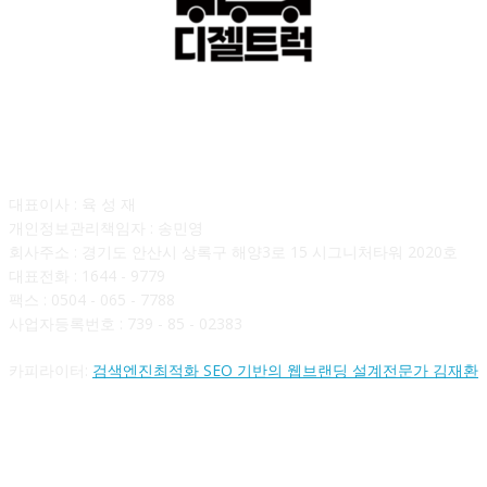
회사소개
대표이사 : 육 성 재
개인정보관리책임자 : 송민영
회사주소 : 경기도 안산시 상록구 해양3로 15 시그니처타워 2020호
대표전화 : 1644 - 9779
팩스 : 0504 - 065 - 7788
사업자등록번호 : 739 - 85 - 02383
카피라이터:
검색엔진최적화 SEO 기반의 웹브랜딩 설계전문가 김재환
FOLLOW US