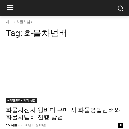
태그
화물차넘버
Tag:
화물차넘버
■디젤트럭■ 계약.상담
화물차신차 윙바디 구매 시 화물영업넘버와
화물차넘버 진행 방법
YS 디젤
-
2026년 01월 08일
0