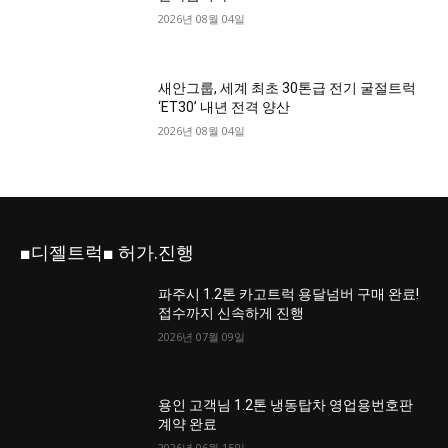
2026년 08월 04일
새안그룹, 세계 최초 30톤급 전기 굴절트럭
‘ET30’ 내년 전격 양산
2026년 08월 04일
■디젤트럭■ 허가.진행
파주시 1.2톤 카고트럭 용달넘버 구매 완료!
접수까지 신속하게 진행
2026년 07월 09일
용인 고객님 1.2톤 냉동탑차 영업용번호판
계약 완료
2026년 06월 15일