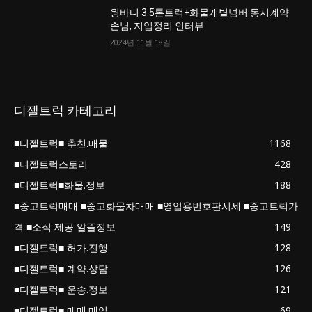
윙바디 3.5톤트럭+화물개별넘버 동시계약
손님, 지입정리 인터뷰
2024년 11월 18일
디젤트럭 카테고리
■디젤트럭■ 추천.매물
1168
■디젤트럭스토리
428
■디젤트럭■화물.정보
188
■중고트럭매매 ■중고화물차매매 ■영업용번호판시세 ■중고트럭가
격 ■소식 제공 알뜰정보
149
■디젤트럭■ 허가.진행
128
■디젤트럭■ 계약.상담
126
■디젤트럭■ 운송.정보
121
■디젤트럭■ 매매.매입
69