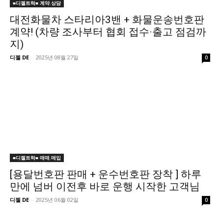
■디젤트럭■ 계약.상담
대전화물차 스타리아3밴 + 화물운송번호판
계약! (차량 조사부터 협회 접수·출고 점검까
지)
디젤 DE
-
2025년 08월 27일
0
■디젤트럭■ 매매.매입
[용달번호판 판매 + 운수번호판 장착 ] 하루
만에 넘버 이전후 바로 운행 시작한 고객님
디젤 DE
-
2025년 06월 02일
0