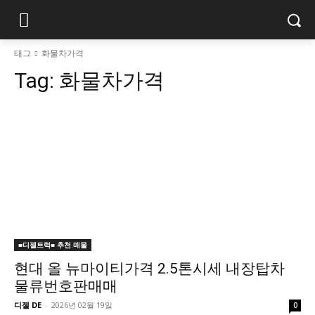
태그
화물차가격
Tag:
화물차가격
■디젤트럭■ 추천.매물
현대 올 뉴마이티가격 2.5톤시세 내장탑차
물류번호판매매
디젤 DE
-
2026년 02월 19일
0