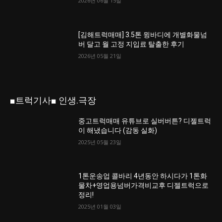
2026년 06월 15일
[김해트럭매매] 3.5톤 윙바디에 개별화물넘
버 달고 월 고정 지입료 탈출한 후기
2026년 05월 21일
■트럭기사■ 인생.극장
중고트럭매매 유튜브로 실버버튼? 디젤트럭
이 해냈습니다 (감동 실화)
2025년 05월 23일
1톤운송업 콜바리 4년동안 하시다가 1톤화
물차+영업용넘버가격비교후 디젤트럭으로
정리!
2025년 01월 03일