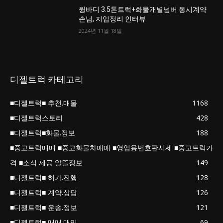
윙바디 3.5톤트럭+화물개별넘버 동시계약
손님, 지입정리 인터뷰
2024년 11월 18일
디젤트럭 카테고리
■디젤트럭■ 추천.매물
1168
■디젤트럭스토리
428
■디젤트럭■화물.정보
188
■중고트럭매매 ■중고화물차매매 ■영업용번호판시세 ■중고트럭가
격 ■소식 제공 알뜰정보
149
■디젤트럭■ 허가.진행
128
■디젤트럭■ 계약.상담
126
■디젤트럭■ 운송.정보
121
■디젤트럭■ 매매.매입
69