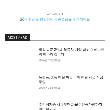
- Advertisment -
MOST READ
화성 방문 2번째 화물차 매입! 파비스 메가트
럭 만나러 갑니다
2026년 08월 06일
트럼프, 중동 해운·화물 피해 이란 자금 직접
투입
2026년 08월 06일
주선허가증 시세부터 화물주선허가권까지
알아봅시다