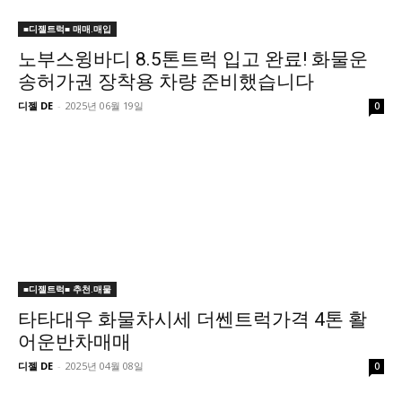
■디젤트럭■ 매매.매입
노부스윙바디 8.5톤트럭 입고 완료! 화물운
송허가권 장착용 차량 준비했습니다
디젤 DE
-
2025년 06월 19일
0
■디젤트럭■ 추천.매물
타타대우 화물차시세 더쎈트럭가격 4톤 활
어운반차매매
디젤 DE
-
2025년 04월 08일
0