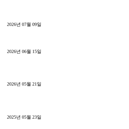
파주시 1.2톤 카고트럭 용달넘버 구매 완료! 접수까지 신속하게 진행
2026년 07월 09일
용인 고객님 1.2톤 냉동탑차 영업용번호판 계약 완료
2026년 06월 15일
[김해트럭매매] 3.5톤 윙바디에 개별화물넘버 달고 월 고정 지입료 
후기
2026년 05월 21일
■트럭기사■ 인생.극장
중고트럭매매 유튜브로 실버버튼? 디젤트럭이 해냈습니다 (감동 실화
2025년 05월 23일