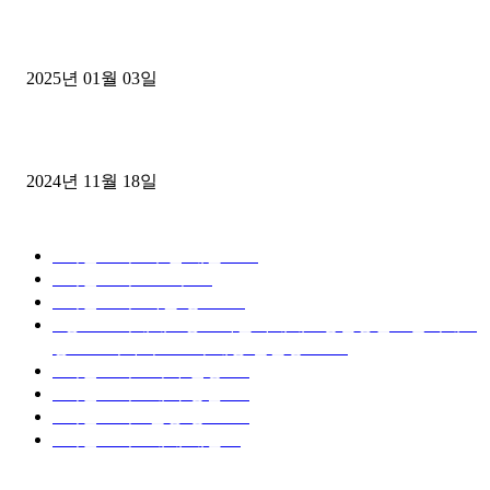
1톤운송업 콜바리 4년동안 하시다가 1톤화물차+영업용넘버가격비교
젤트럭으로 정리!
2025년 01월 03일
윙바디 3.5톤트럭+화물개별넘버 동시계약손님, 지입정리 인터뷰
2024년 11월 18일
디젤트럭 카테고리
■디젤트럭■ 추천.매물
1168
■디젤트럭스토리
428
■디젤트럭■화물.정보
188
■중고트럭매매 ■중고화물차매매 ■영업용번호판시세 ■
중고트럭가격 ■소식 제공 알뜰정보
149
■디젤트럭■ 허가.진행
128
■디젤트럭■ 계약.상담
126
■디젤트럭■ 운송.정보
121
■디젤트럭■ 매매.매입
69