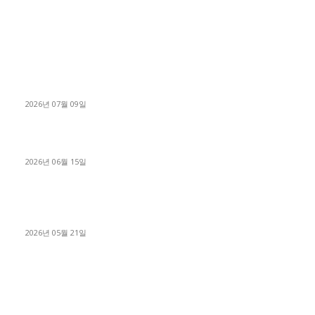
■디젤트럭■ 허가.진행
파주시 1.2톤 카고트럭 용달넘버 구매 완료! 접수까지 신속하게
진행
2026년 07월 09일
용인 고객님 1.2톤 냉동탑차 영업용번호판 계약 완료
2026년 06월 15일
[김해트럭매매] 3.5톤 윙바디에 개별화물넘버 달고 월 고정 지입
료 탈출한 후기
2026년 05월 21일
■트럭기사■ 인생.극장
중고트럭매매 유튜브로 실버버튼? 디젤트럭이 해냈습니다 (감동
실화)