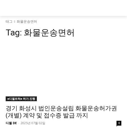
태그
화물운송면허
Tag:
화물운송면허
■디젤트럭■ 허가.진행
경기 화성시 법인운송설립 화물운송허가권
(개별) 계약 및 접수증 발급 까지
디젤 DE
-
2025년 07월 02일
0