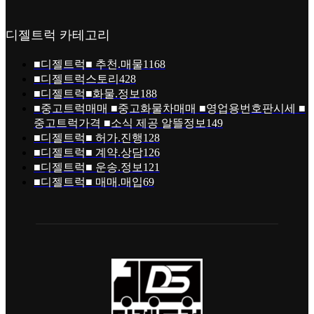
디젤트럭 카테고리
■디젤트럭■ 추천.매물
1168
■디젤트럭스토리
428
■디젤트럭■화물.정보
188
■중고트럭매매 ■중고화물차매매 ■영업용번호판시세 ■
중고트럭가격 ■소식 제공 알뜰정보
149
■디젤트럭■ 허가.진행
128
■디젤트럭■ 계약.상담
126
■디젤트럭■ 운송.정보
121
■디젤트럭■ 매매.매입
69