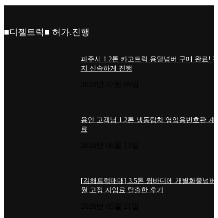
■디젤트럭■ 허가.진행
파주시 1.2톤 카고트럭 용달넘버 구매 완료! 
지 신속하게 진행
2026년 07월 09일
용인 고객님 1.2톤 냉동탑차 영업용번호판 계
료
2026년 06월 15일
[김해트럭매매] 3.5톤 윙바디에 개별화물넘버
월 고정 지입료 탈출한 후기
2026년 05월 21일