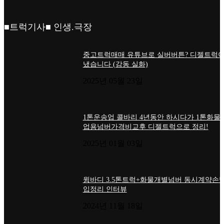
■트럭기사■ 인생.극장
중고트럭매매 유튜브로 실버버튼? 디젤트럭이
냈습니다 (감동 실화)
2025년 05월 23일
1톤운송업 콜바리 4년동안 하시다가 1톤화물
업용넘버가격비교후 디젤트럭으로 정리!
2025년 01월 03일
윙바디 3.5톤트럭+화물개별넘버 동시계약손님
입정리 인터뷰
2024년 11월 18일