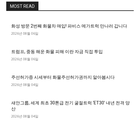
MOST READ
화성 방문 2번째 화물차 매입! 파비스 메가트럭 만나러 갑니다
2026년 08월 06일
트럼프, 중동 해운·화물 피해 이란 자금 직접 투입
2026년 08월 06일
주선허가증 시세부터 화물주선허가권까지 알아봅시다
2026년 08월 04일
새안그룹, 세계 최초 30톤급 전기 굴절트럭 ‘ET30’ 내년 전격 양
산
2026년 08월 04일
■디젤트럭■ 허가.진행