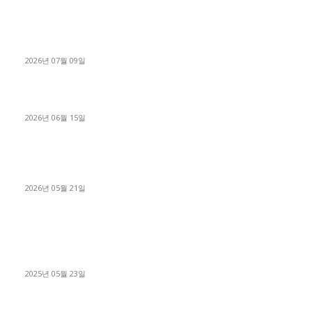
파주시 1.2톤 카고트럭 용달넘버 구매 완료! 접수까지 신속하게
진행
2026년 07월 09일
용인 고객님 1.2톤 냉동탑차 영업용번호판 계약 완료
2026년 06월 15일
[김해트럭매매] 3.5톤 윙바디에 개별화물넘버 달고 월 고정 지입
료 탈출한 후기
2026년 05월 21일
■트럭기사■ 인생.극장
중고트럭매매 유튜브로 실버버튼? 디젤트럭이 해냈습니다 (감동
실화)
2025년 05월 23일