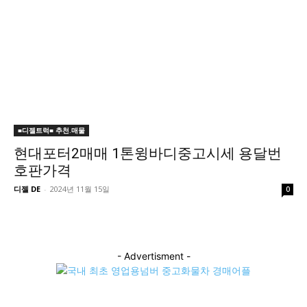
■디젤트럭■ 추천.매물
현대포터2매매 1톤윙바디중고시세 용달번
호판가격
디젤 DE
-
2024년 11월 15일
0
- Advertisment -