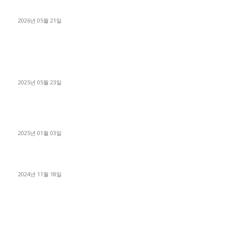
료 탈출한 후기
2026년 05월 21일
■트럭기사■ 인생.극장
중고트럭매매 유튜브로 실버버튼? 디젤트럭이 해냈습니다 (감동
실화)
2025년 05월 23일
1톤운송업 콜바리 4년동안 하시다가 1톤화물차+영업용넘버가
격비교후 디젤트럭으로 정리!
2025년 01월 03일
윙바디 3.5톤트럭+화물개별넘버 동시계약손님, 지입정리 인터뷰
2024년 11월 18일
디젤트럭 카테고리
■디젤트럭■ 추천.매물
1168