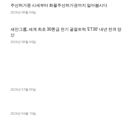
주선허가증 시세부터 화물주선허가권까지 알아봅시다
2026년 08월 04일
새안그룹, 세계 최초 30톤급 전기 굴절트럭 ‘ET30’ 내년 전격 양
산
2026년 08월 04일
■디젤트럭■ 허가.진행
파주시 1.2톤 카고트럭 용달넘버 구매 완료! 접수까지 신속하게
진행
2026년 07월 09일
용인 고객님 1.2톤 냉동탑차 영업용번호판 계약 완료
2026년 06월 15일
[김해트럭매매] 3.5톤 윙바디에 개별화물넘버 달고 월 고정 지입