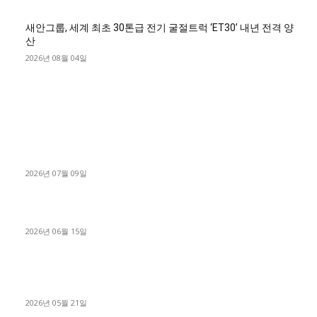
새안그룹, 세계 최초 30톤급 전기 굴절트럭 ‘ET30’ 내년 전격 양
산
2026년 08월 04일
■디젤트럭■ 허가.진행
파주시 1.2톤 카고트럭 용달넘버 구매 완료! 접수까지 신속하게
진행
2026년 07월 09일
용인 고객님 1.2톤 냉동탑차 영업용번호판 계약 완료
2026년 06월 15일
[김해트럭매매] 3.5톤 윙바디에 개별화물넘버 달고 월 고정 지입
료 탈출한 후기
2026년 05월 21일