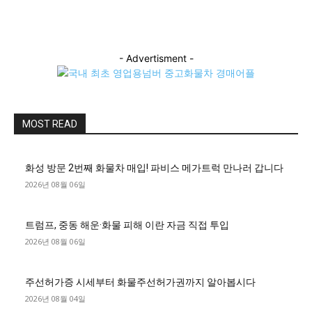
- Advertisment -
MOST READ
화성 방문 2번째 화물차 매입! 파비스 메가트럭 만나러 갑니다
2026년 08월 06일
트럼프, 중동 해운·화물 피해 이란 자금 직접 투입
2026년 08월 06일
주선허가증 시세부터 화물주선허가권까지 알아봅시다
2026년 08월 04일