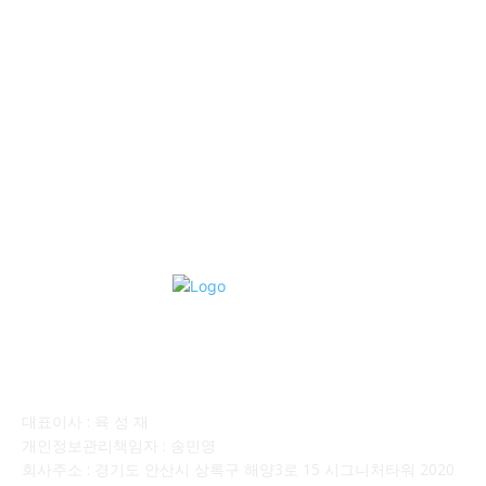
■중고트럭매매 ■중고화물차매매 ■영업용번호판시세 ■중고트럭가
격 ■소식 제공 알뜰정보
149
■디젤트럭■ 허가.진행
128
■디젤트럭■ 계약.상담
126
■디젤트럭■ 운송.정보
121
■디젤트럭■ 매매.매입
69
회사소개
대표이사 : 육 성 재
개인정보관리책임자 : 송민영
회사주소 : 경기도 안산시 상록구 해양3로 15 시그니처타워 2020