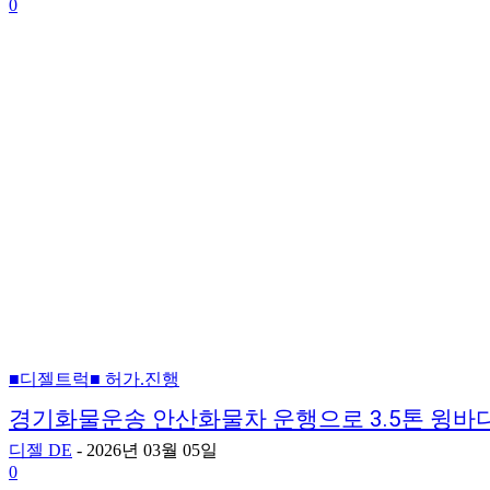
0
■디젤트럭■ 허가.진행
경기화물운송 안산화물차 운행으로 3.5톤 윙바
디젤 DE
-
2026년 03월 05일
0