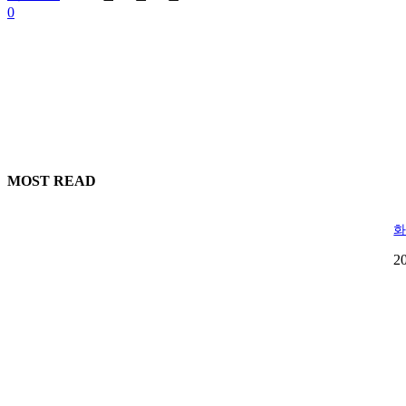
0
MOST READ
화
2