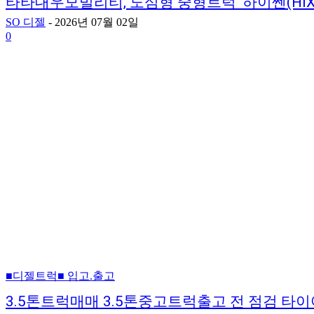
타타대우모빌리티, 도심형 중형트럭 ‘하이쎈(HIXE
SO 디젤
-
2026년 07월 02일
0
■디젤트럭■ 입고.출고
3.5톤트럭매매 3.5톤중고트럭출고 전 점검 타이