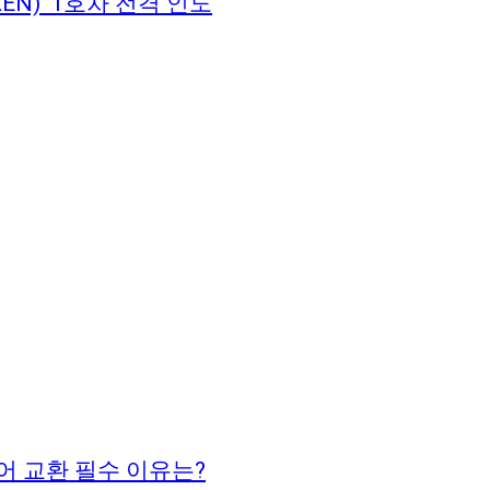
N)’ 1호차 전격 인도
어 교환 필수 이유는?