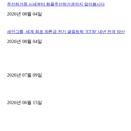
주선허가증 시세부터 화물주선허가권까지 알아봅시다
2026년 08월 04일
새안그룹, 세계 최초 30톤급 전기 굴절트럭 ‘ET30’ 내년 전격 양산
2026년 08월 04일
■디젤트럭■ 허가.진행
파주시 1.2톤 카고트럭 용달넘버 구매 완료! 접수까지 신속하게 진행
2026년 07월 09일
용인 고객님 1.2톤 냉동탑차 영업용번호판 계약 완료
2026년 06월 15일
[김해트럭매매] 3.5톤 윙바디에 개별화물넘버 달고 월 고정 지입료 
후기