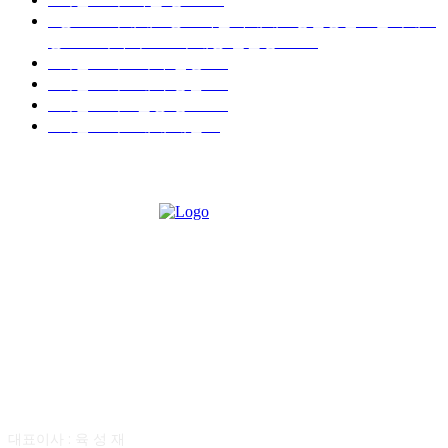
■중고트럭매매 ■중고화물차매매 ■영업용번호판시세 ■
중고트럭가격 ■소식 제공 알뜰정보
149
■디젤트럭■ 허가.진행
128
■디젤트럭■ 계약.상담
126
■디젤트럭■ 운송.정보
121
■디젤트럭■ 매매.매입
69
회사소개
대표이사 : 육 성 재