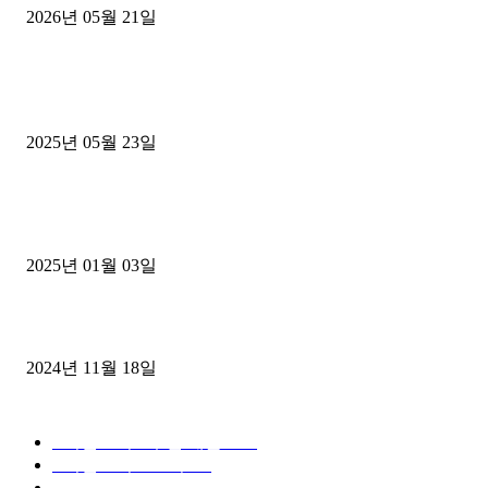
2026년 05월 21일
■트럭기사■ 인생.극장
중고트럭매매 유튜브로 실버버튼? 디젤트럭이 해냈습니다 (감동 실화
2025년 05월 23일
1톤운송업 콜바리 4년동안 하시다가 1톤화물차+영업용넘버가격비교
젤트럭으로 정리!
2025년 01월 03일
윙바디 3.5톤트럭+화물개별넘버 동시계약손님, 지입정리 인터뷰
2024년 11월 18일
디젤트럭 카테고리
■디젤트럭■ 추천.매물
1168
■디젤트럭스토리
428
■디젤트럭■화물.정보
188