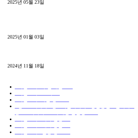
2025년 05월 23일
1톤운송업 콜바리 4년동안 하시다가 1톤화물차+영업용넘버가격비교
젤트럭으로 정리!
2025년 01월 03일
윙바디 3.5톤트럭+화물개별넘버 동시계약손님, 지입정리 인터뷰
2024년 11월 18일
디젤트럭 카테고리
■디젤트럭■ 추천.매물
1168
■디젤트럭스토리
428
■디젤트럭■화물.정보
188
■중고트럭매매 ■중고화물차매매 ■영업용번호판시세 ■
중고트럭가격 ■소식 제공 알뜰정보
149
■디젤트럭■ 허가.진행
128
■디젤트럭■ 계약.상담
126
■디젤트럭■ 운송.정보
121