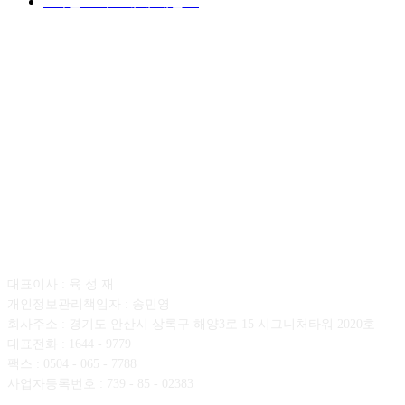
■디젤트럭■ 매매.매입
69
회사소개
대표이사 : 육 성 재
개인정보관리책임자 : 송민영
회사주소 : 경기도 안산시 상록구 해양3로 15 시그니처타워 2020호
대표전화 : 1644 - 9779
팩스 : 0504 - 065 - 7788
사업자등록번호 : 739 - 85 - 02383