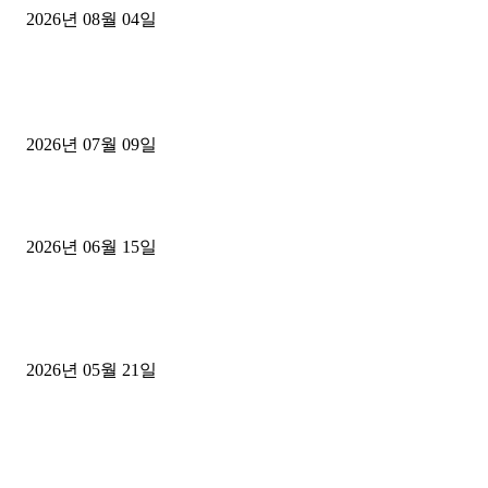
2026년 08월 04일
■디젤트럭■ 허가.진행
파주시 1.2톤 카고트럭 용달넘버 구매 완료! 접수까지 신속하게 진행
2026년 07월 09일
용인 고객님 1.2톤 냉동탑차 영업용번호판 계약 완료
2026년 06월 15일
[김해트럭매매] 3.5톤 윙바디에 개별화물넘버 달고 월 고정 지입료 
후기
2026년 05월 21일
■트럭기사■ 인생.극장
중고트럭매매 유튜브로 실버버튼? 디젤트럭이 해냈습니다 (감동 실화