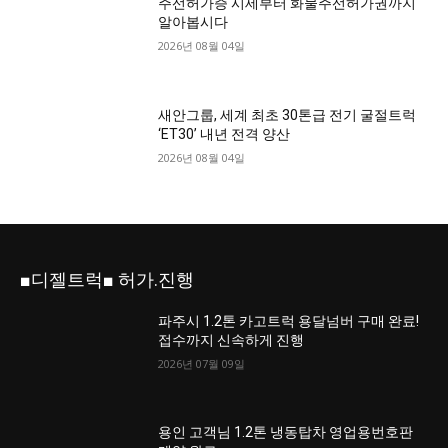
주선허가증 시세부터 화물주선허가권까지
알아봅시다
2026년 08월 04일
새안그룹, 세계 최초 30톤급 전기 굴절트럭
‘ET30’ 내년 전격 양산
2026년 08월 04일
■디젤트럭■ 허가.진행
파주시 1.2톤 카고트럭 용달넘버 구매 완료!
접수까지 신속하게 진행
2026년 07월 09일
용인 고객님 1.2톤 냉동탑차 영업용번호판