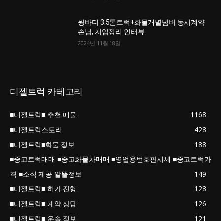
윙바디 3.5톤트럭+화물개별넘버 동시계약
손님, 지입정리 인터뷰
2024년 11월 18일
디젤트럭 카테고리
■디젤트럭■ 추천.매물
1168
■디젤트럭스토리
428
■디젤트럭■화물.정보
188
■중고트럭매매 ■중고화물차매매 ■영업용번호판시세 ■중고트럭가
격 ■소식 제공 알뜰정보
149
■디젤트럭■ 허가.진행
128
■디젤트럭■ 계약.상담
126
■디젤트럭■ 운송.정보
121