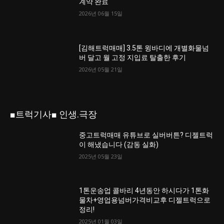
계약 완료
2026년 06월 15일
[김해트럭매매] 3.5톤 윙바디에 개별화물넘
버 달고 월 고정 지입료 탈출한 후기
2026년 05월 21일
■트럭기사■ 인생.극장
중고트럭매매 유튜브로 실버버튼? 디젤트럭
이 해냈습니다 (감동 실화)
2025년 05월 23일
1톤운송업 콜바리 4년동안 하시다가 1톤화
물차+영업용넘버가격비교후 디젤트럭으로
정리!
2025년 01월 03일