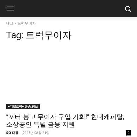
태그
트럭무이자
Tag:
트럭무이자
■디젤트럭■ 운송.정보
“포터·봉고 무이자 구입 기회!” 현대캐피탈,
소상공인 특별 금융 지원
SO 디젤
-
2025년 08월 21일
0