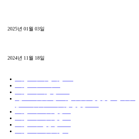
1톤운송업 콜바리 4년동안 하시다가 1톤화물차+영업용넘버가격비교
젤트럭으로 정리!
2025년 01월 03일
윙바디 3.5톤트럭+화물개별넘버 동시계약손님, 지입정리 인터뷰
2024년 11월 18일
디젤트럭 카테고리
■디젤트럭■ 추천.매물
1168
■디젤트럭스토리
428
■디젤트럭■화물.정보
188
■중고트럭매매 ■중고화물차매매 ■영업용번호판시세 ■
중고트럭가격 ■소식 제공 알뜰정보
149
■디젤트럭■ 허가.진행
128
■디젤트럭■ 계약.상담
126
■디젤트럭■ 운송.정보
121
■디젤트럭■ 매매.매입
69