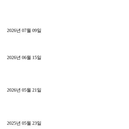
■디젤트럭■ 허가.진행
파주시 1.2톤 카고트럭 용달넘버 구매 완료! 접수까지 신속하게 진행
2026년 07월 09일
용인 고객님 1.2톤 냉동탑차 영업용번호판 계약 완료
2026년 06월 15일
[김해트럭매매] 3.5톤 윙바디에 개별화물넘버 달고 월 고정 지입료 
후기
2026년 05월 21일
■트럭기사■ 인생.극장
중고트럭매매 유튜브로 실버버튼? 디젤트럭이 해냈습니다 (감동 실화
2025년 05월 23일