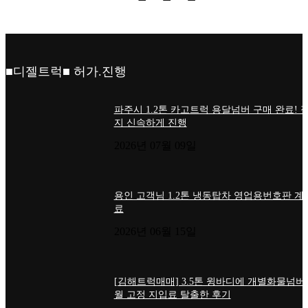
■디젤트럭■ 허가.진행
파주시 1.2톤 카고트럭 용달넘버 구매 완료! 
지 신속하게 진행
2026년 07월 09일
용인 고객님 1.2톤 냉동탑차 영업용번호판 계
료
2026년 06월 15일
[김해트럭매매] 3.5톤 윙바디에 개별화물넘버
월 고정 지입료 탈출한 후기