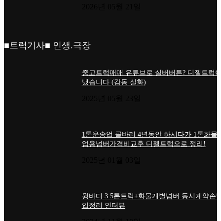
2026년 05월 21일
■트럭기사■ 인생.극장
중고트럭매매 유튜브로 실버버튼? 디젤트럭이
냈습니다 (감동 실화)
2025년 05월 23일
1톤운송업 콜바리 4년동안 하시다가 1톤화물
업용넘버가격비교후 디젤트럭으로 정리!
2025년 01월 03일
윙바디 3.5톤트럭+화물개별넘버 동시계약손님
입정리 인터뷰