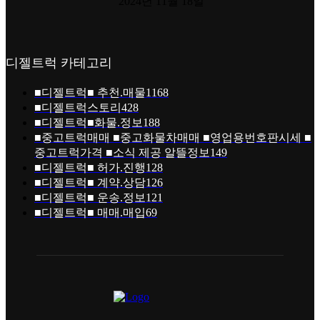
2024년 11월 18일
디젤트럭 카테고리
■디젤트럭■ 추천.매물
1168
■디젤트럭스토리
428
■디젤트럭■화물.정보
188
■중고트럭매매 ■중고화물차매매 ■영업용번호판시세 ■
중고트럭가격 ■소식 제공 알뜰정보
149
■디젤트럭■ 허가.진행
128
■디젤트럭■ 계약.상담
126
■디젤트럭■ 운송.정보
121
■디젤트럭■ 매매.매입
69