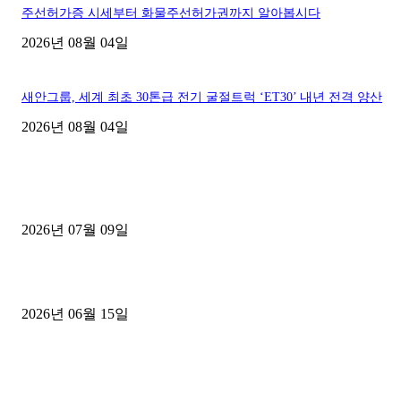
주선허가증 시세부터 화물주선허가권까지 알아봅시다
2026년 08월 04일
새안그룹, 세계 최초 30톤급 전기 굴절트럭 ‘ET30’ 내년 전격 양산
2026년 08월 04일
■디젤트럭■ 허가.진행
파주시 1.2톤 카고트럭 용달넘버 구매 완료! 접수까지 신속하게 진행
2026년 07월 09일
용인 고객님 1.2톤 냉동탑차 영업용번호판 계약 완료
2026년 06월 15일
[김해트럭매매] 3.5톤 윙바디에 개별화물넘버 달고 월 고정 지입료 
후기