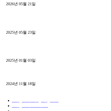
2026년 05월 21일
■트럭기사■ 인생.극장
중고트럭매매 유튜브로 실버버튼? 디젤트럭이 해냈습니다 (감동 실화
2025년 05월 23일
1톤운송업 콜바리 4년동안 하시다가 1톤화물차+영업용넘버가격비교
젤트럭으로 정리!
2025년 01월 03일
윙바디 3.5톤트럭+화물개별넘버 동시계약손님, 지입정리 인터뷰
2024년 11월 18일
디젤트럭 카테고리
■디젤트럭■ 추천.매물
1168
■디젤트럭스토리
428
■디젤트럭■화물.정보
188