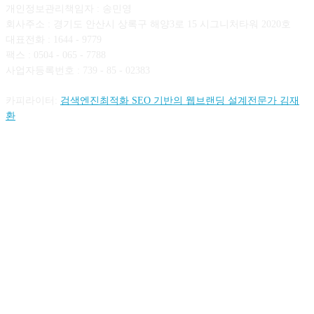
개인정보관리책임자 : 송민영
회사주소 : 경기도 안산시 상록구 해양3로 15 시그니처타워 2020호
대표전화 : 1644 - 9779
팩스 : 0504 - 065 - 7788
사업자등록번호 : 739 - 85 - 02383
카피라이터:
검색엔진최적화 SEO 기반의 웹브랜딩 설계전문가 김재
환
FOLLOW US