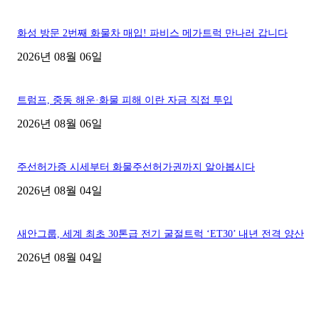
화성 방문 2번째 화물차 매입! 파비스 메가트럭 만나러 갑니다
2026년 08월 06일
트럼프, 중동 해운·화물 피해 이란 자금 직접 투입
2026년 08월 06일
주선허가증 시세부터 화물주선허가권까지 알아봅시다
2026년 08월 04일
새안그룹, 세계 최초 30톤급 전기 굴절트럭 ‘ET30’ 내년 전격 양산
2026년 08월 04일
■디젤트럭■ 허가.진행
파주시 1.2톤 카고트럭 용달넘버 구매 완료! 접수까지 신속하게 진행