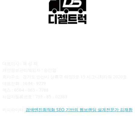
회사소개
대표이사 : 육 성 재
개인정보관리책임자 : 송민영
회사주소 : 경기도 안산시 상록구 해양3로 15 시그니처타워 2020호
대표전화 : 1644 - 9779
팩스 : 0504 - 065 - 7788
사업자등록번호 : 739 - 85 - 02383
카피라이터:
검색엔진최적화 SEO 기반의 웹브랜딩 설계전문가 김재환
FOLLOW US