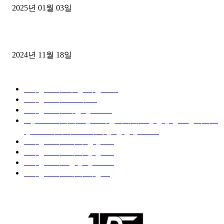
2025년 01월 03일
윙바디 3.5톤트럭+화물개별넘버 동시계약손님, 지입정리 인터뷰
2024년 11월 18일
디젤트럭 카테고리
■디젤트럭■ 추천.매물
1168
■디젤트럭스토리
428
■디젤트럭■화물.정보
188
■중고트럭매매 ■중고화물차매매 ■영업용번호판시세 ■
중고트럭가격 ■소식 제공 알뜰정보
149
■디젤트럭■ 허가.진행
128
■디젤트럭■ 계약.상담
126
■디젤트럭■ 운송.정보
121
■디젤트럭■ 매매.매입
69