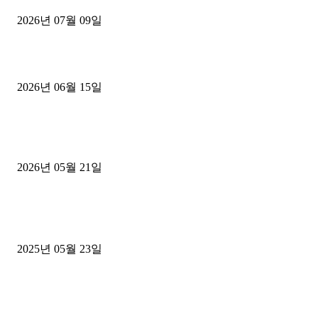
2026년 07월 09일
용인 고객님 1.2톤 냉동탑차 영업용번호판 계약 완료
2026년 06월 15일
[김해트럭매매] 3.5톤 윙바디에 개별화물넘버 달고 월 고정 지입료 
후기
2026년 05월 21일
■트럭기사■ 인생.극장
중고트럭매매 유튜브로 실버버튼? 디젤트럭이 해냈습니다 (감동 실화
2025년 05월 23일
1톤운송업 콜바리 4년동안 하시다가 1톤화물차+영업용넘버가격비교
젤트럭으로 정리!