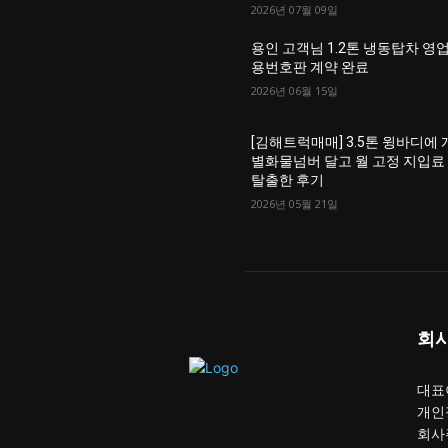
2026년 07월 09일
용인 고객님 1.2톤 냉동탑차 영
용번호판 계약 완료
2026년 06월 15일
[김해트럭매매] 3.5톤 윙바디에 
별화물넘버 달고 월 고정 지입료
탈출한 후기
2026년 05월 21일
회
대표이
개인
회사