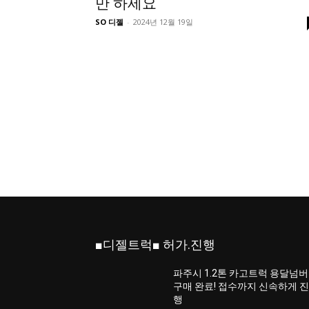
만 하세요
SO 디젤
-
2024년 12월 19일
■디젤트럭■ 허가.진행
파주시 1.2톤 카고트럭 용달넘버
구매 완료! 접수까지 신속하게 
행