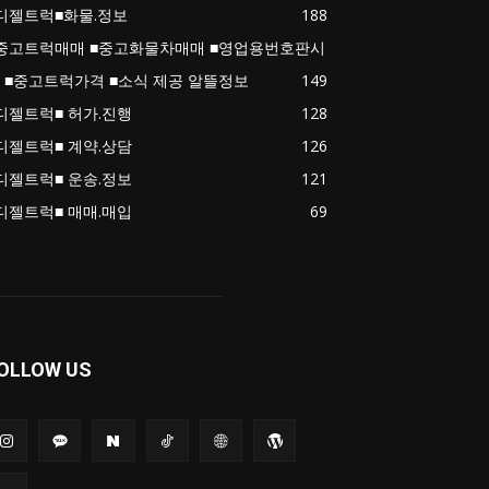
디젤트럭■화물.정보
188
중고트럭매매 ■중고화물차매매 ■영업용번호판시
 ■중고트럭가격 ■소식 제공 알뜰정보
149
디젤트럭■ 허가.진행
128
디젤트럭■ 계약.상담
126
디젤트럭■ 운송.정보
121
디젤트럭■ 매매.매입
69
OLLOW US