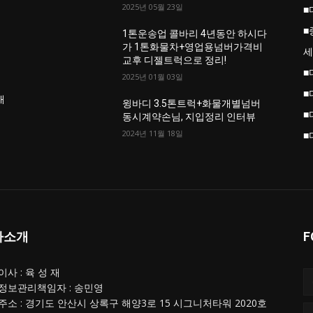
2025년 05월 23일
■
■
업
1톤운송업 콜바리 4년동안 하시다
가 1톤화물차+영업용넘버가격비
세
교후 디젤트럭으로 정리!
■
2025년 01월 03일
■
개
윙바디 3.5톤트럭+화물개별넘버
■
동시계약손님, 지입정리 인터뷰
2024년 11월 18일
■
사소개
F
사 : 육 성 재
정보관리책임자 : 송민영
주소 : 경기도 안산시 상록구 해양3로 15 시그니처타워 2020호