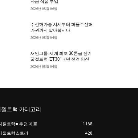
자금 직접 투입
2026년 08월 06일
주선허가증 시세부터 화물주선허
가권까지 알아봅시다
2026년 08월 04일
새안그룹, 세계 최초 30톤급 전기
굴절트럭 ‘ET30’ 내년 전격 양산
2026년 08월 04일
디젤트럭 카테고리
디젤트럭■ 추천.매물
1168
디젤트럭스토리
428