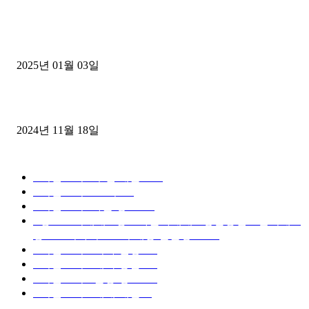
1톤운송업 콜바리 4년동안 하시다가 1톤화물차+영업용넘버가격비교
젤트럭으로 정리!
2025년 01월 03일
윙바디 3.5톤트럭+화물개별넘버 동시계약손님, 지입정리 인터뷰
2024년 11월 18일
디젤트럭 카테고리
■디젤트럭■ 추천.매물
1168
■디젤트럭스토리
428
■디젤트럭■화물.정보
188
■중고트럭매매 ■중고화물차매매 ■영업용번호판시세 ■
중고트럭가격 ■소식 제공 알뜰정보
149
■디젤트럭■ 허가.진행
128
■디젤트럭■ 계약.상담
126
■디젤트럭■ 운송.정보
121
■디젤트럭■ 매매.매입
69