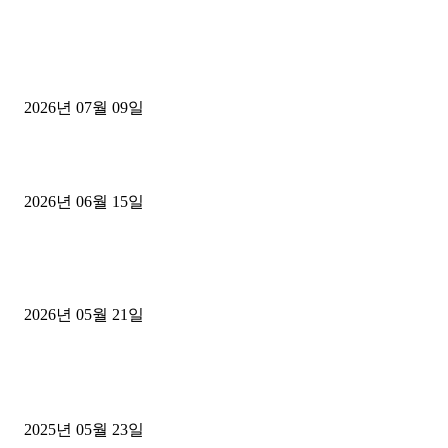
■디젤트럭■ 허가.진행
파주시 1.2톤 카고트럭 용달넘버 구매 완료! 접수까지 신속하게 진행
2026년 07월 09일
용인 고객님 1.2톤 냉동탑차 영업용번호판 계약 완료
2026년 06월 15일
[김해트럭매매] 3.5톤 윙바디에 개별화물넘버 달고 월 고정 지입료 
후기
2026년 05월 21일
■트럭기사■ 인생.극장
중고트럭매매 유튜브로 실버버튼? 디젤트럭이 해냈습니다 (감동 실화
2025년 05월 23일